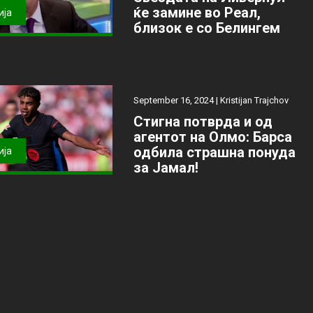
ќе замине во Реал,
ија
близок е со Белингем
September 16, 2024 |
Kristijan Trajchov
Стигна потврда и од
агентот на Олмо: Барса
одбила страшна понуда
ија
за Јамал!