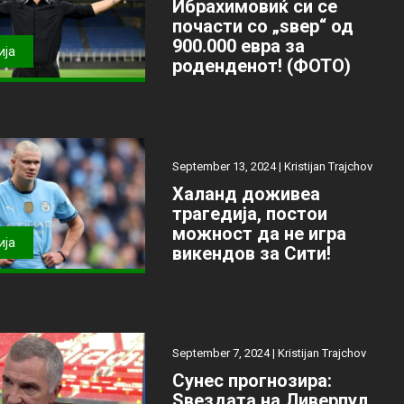
Ибрахимовиќ си се
почасти со „ѕвер“ од
900.000 евра за
ија
роденденот! (ФОТО)
September 13, 2024 |
Kristijan Trajchov
Халанд доживеа
трагедија, постои
можност да не игра
ија
викендов за Сити!
September 7, 2024 |
Kristijan Trajchov
Сунес прогнозира:
Ѕвездата на Ливерпул