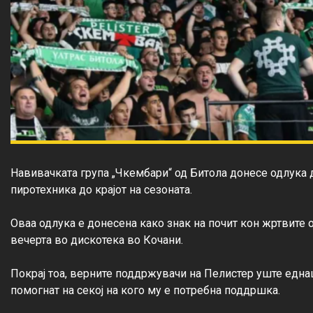
Навивачката група „Чкембари“ од Битола донесе одлука 
пиротехника до крајот на сезоната.

Оваа одлука е донесена како знак на почит кон жртвите о
вечерта во дискотека во Кочани.

Покрај тоа, верните поддржувачи на Пелистер уште една
помогнат на секој на кого му е потребна поддршка.
