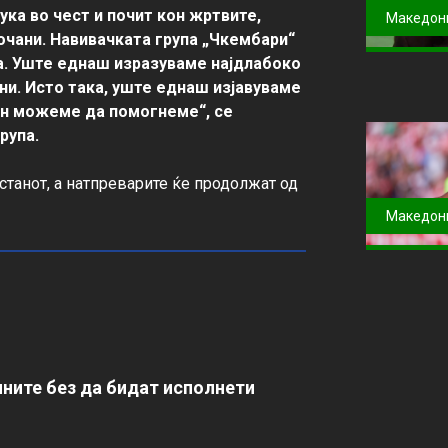
ка во чест и почит кон жртвите, 
Македон
очани. Навивачката група „Чкембари“ 
а. Уште еднаш изразуваме најдлабоко 
ни. Исто така, уште еднаш изјавуваме 
ин можеме да помогнеме“, се 
рупа.
танот, а натпреварите ќе продолжат од 
Македон
ните без да бидат исполнети