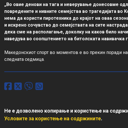
„Во овие денови на тага и неверување донесовме одлу
повредените и нивните семејства во трагедијата во К
нема да користи пиротехника до крајот на оваа сезон
и искрено сочувство до семејствата на сите настрада
дека сме на располагање, доколку на каков било нач
наведува во соопштението на битолската навивачка г
Македонскиот спорт во моментов е во прекин поради нас
следната седмица.
Не е дозволено копирање и користење на содржи
Условите за користење на содржините
.