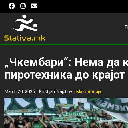
П
„Чкембари“: Нема да 
пиротехника до крајот
March 20, 2025 |
Kristijan Trajchov
|
Македонија