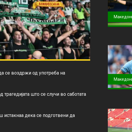
Македон
да се воздржи од употреба на 
Македон
д трагедијата што се случи во саботата 
ш истакнаа дека се подготвени да 