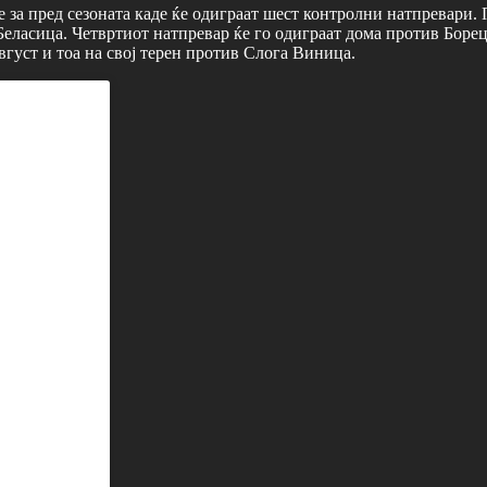
за пред сезоната каде ќе одиграат шест контролни натпревари. 
еласица. Четвртиот натпревар ќе го одиграат дома против Борец,
август и тоа на свој терен против Слога Виница.