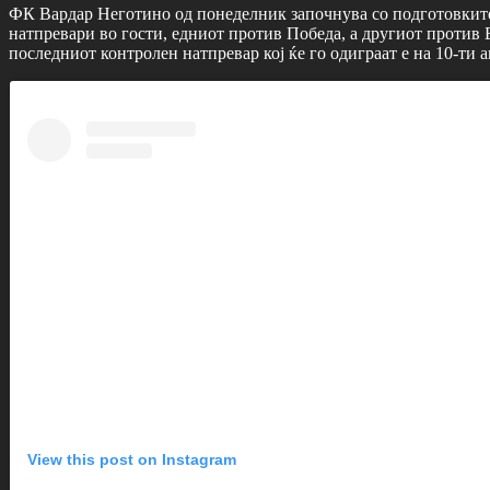
ФК Вардар Неготино од понеделник започнува со подготовките 
натпревари во гости, едниот против Победа, а другиот против Б
последниот контролен натпревар кој ќе го одиграат е на 10-ти 
View this post on Instagram