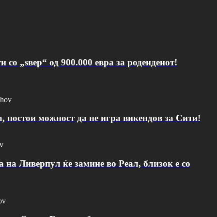
 со „ѕвер“ од 900.000 евра за роденденот!
chov
, постои можност да не игра викендов за Сити!
ov
а на Ливерпул ќе замине во Реал, близок е со
ov