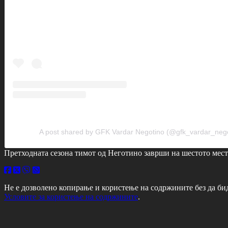
A post shared by GFK Vardar Negotino (@gfk_vardar_nego
Претходната сезона тимот од Неготино заврши на шестото мес
Не е дозволено копирање и користење на содржините без да би
Условите за користење на содржините
.