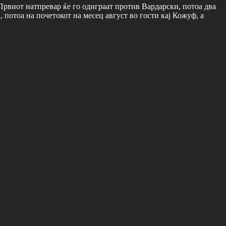
Првиот натпревар ќе го одиграат против Вардарски, потоа два
 потоа на почетокот на месец август во гости кај Кожуф, а