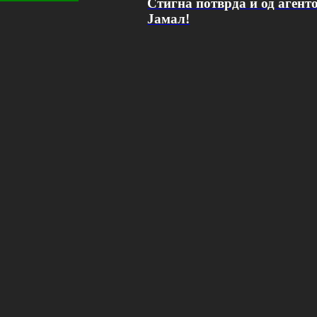
Стигна потврда и од агент
Јамал!