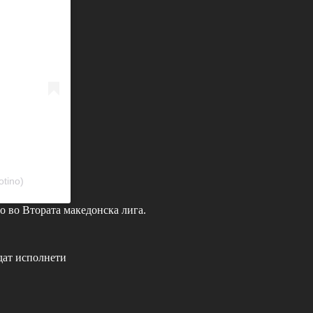
tino)
то во Втората македонска лига.
дат исполнети