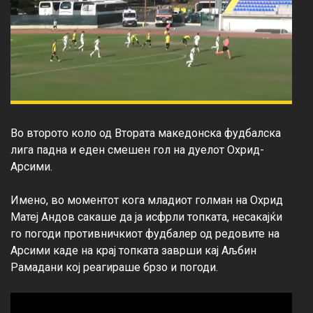
Во второто коло од Втората македонска фудбалска 
лига падна и еден смешен гол на дуелот Охрид-
Арсими.

Имено, во моментот кога младиот голман на Охрид 
Матеј Андов сакаше да ја исфрли топката, несакајќи 
го погоди противничкиот фудбалер од редовите на 
Арсими каде на крај топката заврши кај Аљбин 
Рамадани кој реагираше брзо и погоди.
