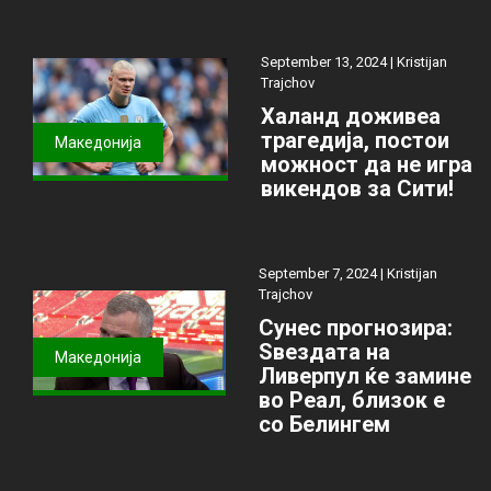
September 13, 2024 |
Kristijan
Trajchov
Халанд доживеа
трагедија, постои
Македонија
можност да не игра
викендов за Сити!
September 7, 2024 |
Kristijan
Trajchov
Сунес прогнозира:
Ѕвездата на
Македонија
Ливерпул ќе замине
во Реал, близок е
со Белингем