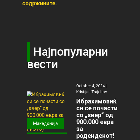
содржините
.
Најпопуларни
вести
October 4, 2024 |
Kristijan Trajchov
Ибрахимовиќ
си се почасти
со „ѕвер“ од
900.000 евра
Македонија
за
роденденот!