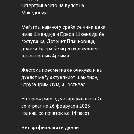
четвртфиналето на Купот на 
Македонија.

Меѓутоа, најмногу среќа се чини дека 
имаа Шкендија и Брера. Шкендија ќе 
гостува кај Детонит Плачковица, 
додека Брера ќе игра на домашен 
терен против Арсими.

Жестока пресметка се очекува и на 
дуелот меѓу актуелниот шампион, 
Струга Трим Лум, и Гостивар.

Натпреварите од четвртфиналето ќе 
се играат на 26 февруари 2025 
година, со почеток во 14 часот.

Четвртфиналните дуели: