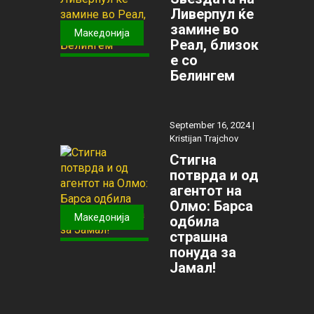
Ливерпул ќе
замине во
Македонија
Реал, близок
е со
Белингем
September 16, 2024 |
Kristijan Trajchov
Стигна
потврда и од
агентот на
Олмо: Барса
Македонија
одбила
страшна
понуда за
Јамал!