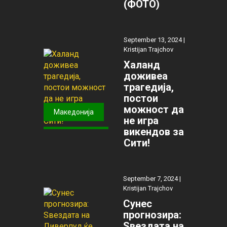
(ФОТО)
September 13, 2024 |
Kristijan Trajchov
Халанд
доживеа
трагедија,
постои
можност да
Македонија
не игра
викендов за
Сити!
September 7, 2024 |
Kristijan Trajchov
Сунес
прогнозира:
Ѕвездата на