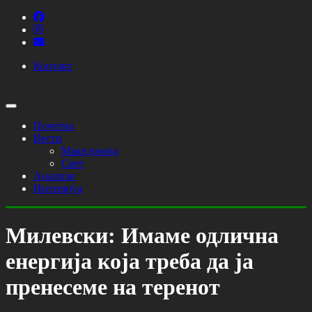
Контакт
Почетна
Вести
Македонија
Свет
Анализи
Интервјуа
Милевски: Имаме одлична
енергија која треба да ја
пренесеме на теренот