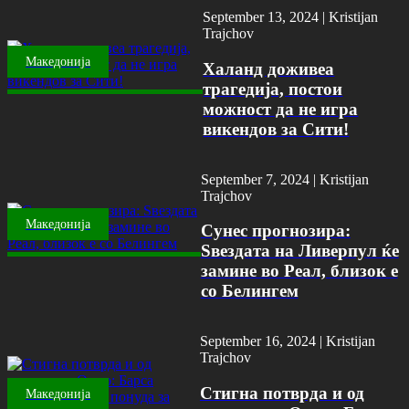
September 13, 2024 |
Kristijan
Trajchov
Македонија
Халанд доживеа
трагедија, постои
можност да не игра
викендов за Сити!
September 7, 2024 |
Kristijan
Trajchov
Македонија
Сунес прогнозира:
Ѕвездата на Ливерпул ќе
замине во Реал, близок е
со Белингем
September 16, 2024 |
Kristijan
Trajchov
Стигна потврда и од
Македонија