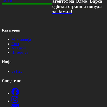
агентот на Олмо: Барса
одбила страшна понуда
за Јамал!
Категории
Македонија
Свет
Анализи
Интервјуа
Инфо
За Нас
Следете не