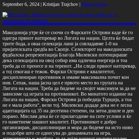
September 6, 2024 |
Kristijan Trajchov
|
Македонија
Македонија утре ќе се соочи со Фарските Острови каде ќе го
одигра првиот натпревар во Лигата на нации. Целта ќе бидат
трите бода, а оваа селекција лани ја совладавме 1-0 на
пријателската средба во Скопје. Селекторот на македонската
фудбалска репрезентација Благоја Милевски потенцираше
дека селекцијата на овој собир има одлична енергија и тоа
треба да се пренесе и на теренот. „Ни следи првиот натпревар,
а тој секогаш е тежок. Фарски Острови е квалитетот,
дисциплиниран противник и имаме максимална почит кон
нив. Сепак, наша јасна цел е првото место во групата на
Лигата на нации. Треба да бидеме на својот максимум за да не
зависиме од играта на противникот. Во минатото издание на
Лигата на нации, Фарски Острови ја победија Турција, а тоа
не е мала работа“, вели тој. Милевски додаде дека не е лесна
адаптацијата од 35 на десетина степени, па затоа дошле и ден
порано. Мислам дека ќе се прилагодиме на сите услови и ќе
го наметнеме нашиот квалитет. Противникот е добро
организиран, дисциплиниран и мора да бидеме на исто ниво
и подобри што се однесува до динамиката на игра,
агресивноста и желбата, за да дојде нашиот индивидуален