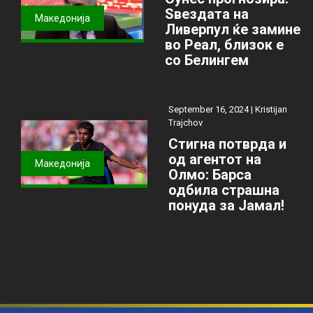
Ѕвездата на
Македонија
Ливерпул ќе замине
во Реал, близок е
со Белингем
September 16, 2024 |
Kristijan
Trajchov
Стигна потврда и
од агентот на
Македонија
Олмо: Барса
одбила страшна
понуда за Јамал!