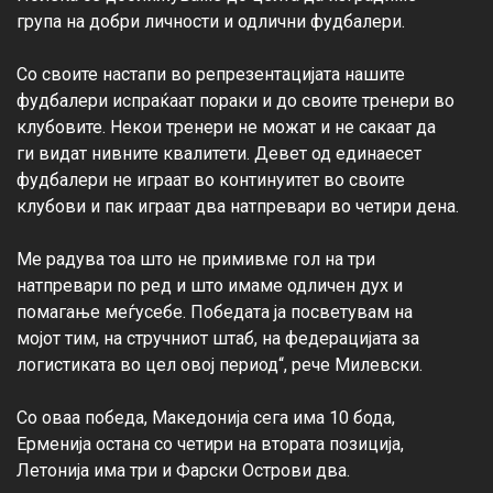
група на добри личности и одлични фудбалери.

Со своите настапи во репрезентацијата нашите 
фудбалери испраќаат пораки и до своите тренери во 
клубовите. Некои тренери не можат и не сакаат да 
ги видат нивните квалитети. Девет од единаесет 
фудбалери не играат во континуитет во своите 
клубови и пак играат два натпревари во четири дена.

Ме радува тоа што не примивме гол на три 
натпревари по ред и што имаме одличен дух и 
помагање меѓусебе. Победата ја посветувам на 
мојот тим, на стручниот штаб, на федерацијата за 
логистиката во цел овој период“, рече Милевски.

Со оваа победа, Македонија сега има 10 бода, 
Ерменија остана со четири на втората позиција, 
Летонија има три и Фарски Острови два.