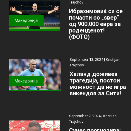
Trajchov
Ибрахимовиќ си се
почасти со „ѕвер“
Македонија
од 900.000 евра за
роденденот!
(ФОТО)
September 13, 2024 |
Kristijan
Trajchov
Халанд доживеа
трагедија, постои
Македонија
можност да не игра
викендов за Сити!
September 7, 2024 |
Kristijan
Trajchov
Сунес прогнозира: