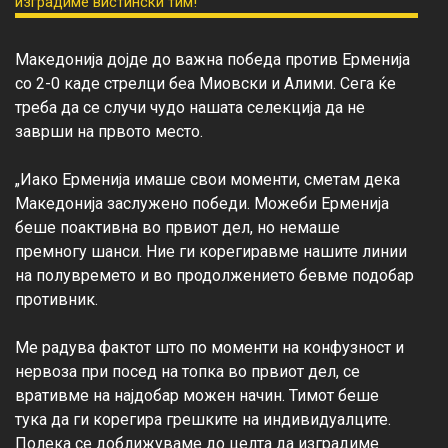
Македонија дојде до важна победа против Ерменија 
со 2-0 каде стрелци беа Миовски и Алими. Сега ќе 
треба да се случи чудо нашата селекција да не 
заврши на првото место.

„Иако Ерменија имаше свои моменти, сметам дека 
Македонија заслужено победи. Можеби Ерменија 
беше поактивна во првиот дел, но немаше 
премногу шанси. Ние ги корегиравме нашите линии 
на полувремето и во продолжението бевме подобар 
противник.

Ме радува фактот што по моменти на конфузност и 
нервоза при посед на топка во првиот дел, се 
вративме на најдобар можен начин. Тимот беше 
тука да ги корегира грешките на индивидуалците. 
Полека се доближуваме до целта да изградиме 