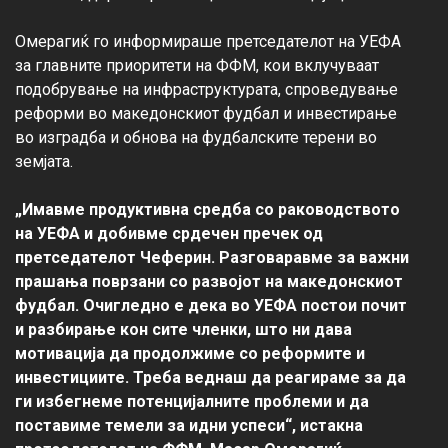
Омерагиќ го информираше претседателот на УЕФА 
за главните приоритети на ФФМ, кои вклучуваат 
подобрување на инфраструктурата, спроведување 
реформи во македонскиот фудбал и инвестирање 
во изградба и обнова на фудбалските терени во 
земјата.

„Имавме продуктивна средба со раководството 
на УЕФА и добивме срдечен пречек од 
претседателот Чеферин. Разговаравме за важни 
прашања поврзани со развојот на македонскиот 
фудбал. Очигледно е дека во УЕФА постои почит 
и разбирање кон сите членки, што ни дава 
мотивација да продолжиме со реформите и 
инвестициите. Треба веднаш да реагираме за да 
ги избегнеме потенцијалните проблеми и да 
поставиме темели за идни успеси“, истакна 