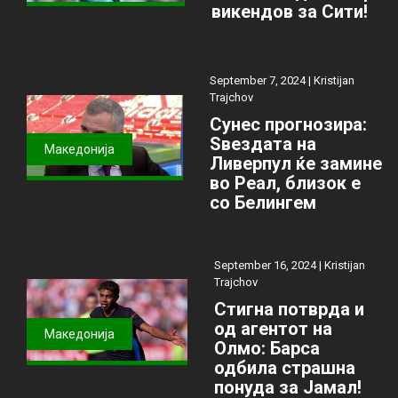
викендов за Сити!
September 7, 2024 |
Kristijan
Trajchov
Сунес прогнозира:
Ѕвездата на
Македонија
Ливерпул ќе замине
во Реал, близок е
со Белингем
September 16, 2024 |
Kristijan
Trajchov
Стигна потврда и
од агентот на
Македонија
Олмо: Барса
одбила страшна
понуда за Јамал!