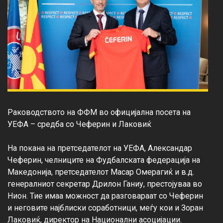
Раководството на ФФМ во официјална посета на 
УЕФА – средба со Чеферин и Лаковиќ

На покана на претседателот на УЕФА, Александар 
Чеферин, челниците на Фудбалската федерација на 
Македонија, претседателот Масар Омерагиќ и в.д. 
генералниот секретар Дрилон Ганиу, престојуваа во 
Нион. Тие имаа можност да разговараат со Чеферин 
и неговите најблиски соработници, меѓу кои и Зоран 
Лаковиќ, директор на Национални асоцијации.
