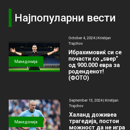
Најпопуларни вести
October 4, 2024 |
Kristijan
Trajchov
Ибрахимовиќ си се
почасти со „ѕвер“
Македонија
од 900.000 евра за
роденденот!
(ФОТО)
September 13, 2024 |
Kristijan
Trajchov
Халанд доживеа
трагедија, постои
Македонија
можност да не игра