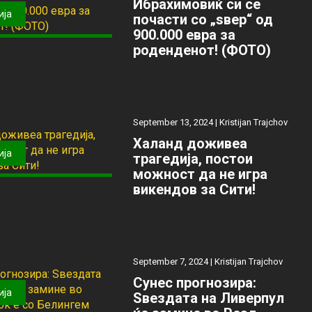
Ибрахимовиќ си се
ија
почасти со „ѕвер“ од
900.000 евра за
роденденот! (ФОТО)
September 13, 2024 |
Kristijan Trajchov
Халанд доживеа
ија
трагедија, постои
можност да не игра
викендов за Сити!
September 7, 2024 |
Kristijan Trajchov
Сунес прогнозира:
ија
Ѕвездата на Ливерпул