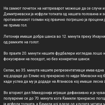
На самиот почеток на натпреварот можеше да се случи и
Димитриевски ја исфрли топката од нашата половина и з
противничкиот голман кој првично погрешно ја процени ја
не прима гол.

Летонија имаше добра шанса во 12. минута преку Икауние
од рамките на голот.

Во првите 20. минути нашите фудбалери изгледаа лошо н
фокусирани на поседот, но без конкретни шанси.

Сепак, во 35. минута нашите репрезентативци имаа една 
кој додаде до Елмас кој прекрасно го најде Миовски кој
каде успеа да му ја додаде на Атанасов кој имаше лесна з
Во вториот дел Македонија играше дефанзивно и ја чув
полувреме се до 70. минута кога Ќамили прекрасно погод
ја исфрли топката, а Ќамили кој влезе од клупата четири 