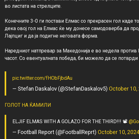
во листата на стрелците.

Конечните 3-0 ги постави Елмас со прекрасен гол каде то
дека овој гол на Елмас ќе му донесе самодоверба да про
Лајпциг и да ја подигне неговата форма.

Наредниот натпревар за Македонија е во недела против Е
pic.twitter.com/fHObFjbdAu
— Stefan Daskalov (@StefanDaskalov5)
October 10,
ГОЛОТ НА ЌАМИЛИ
ELJIF ELMAS WITH A GOLAZO FOR THE THIRD!!! 📽️
@Goa
— Football Report (@FootballReprt)
October 10, 202