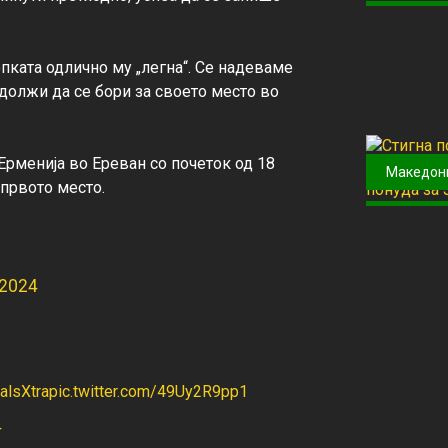
пката одлично му „легна“. Се надеваме 
должи да се бори за своето место во 
рменија во Ереван со почеток од 18 
Македон
 2024
lsXtra
pic.twitter.com/49Uy2R9pp1
4