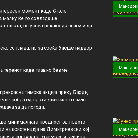
Македон
нтересен момент каде Столе 
а малку ќе го совладаше 
 топката, но успеа некако да спаси и да 
кс со глава, но за среќа биеше надвор 
Македон
а теренот каде главно бевме 
прекрасна тимска акција преку Барди, 
 беше побрз од противничкиот голман 
адача за да погоди.

аше минималната предност од првото 
и на асистенција на Димитриевски кој 
Македон
минути претходно, успеа да се запише 