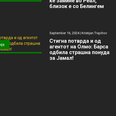
ќе замине во Реал,
близок е со Белингем
September 16, 2024 |
Kristijan Trajchov
Стигна потврда и од
ија
агентот на Олмо: Барса
одбила страшна понуда
за Јамал!