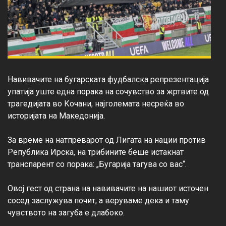
Навивачите на бугарската фудбалска репрезентација 
упатија уште една порака на сочувство за жртвите од 
трагедијата во Кочани, најголемата несреќа во 
историјата на Македонија.

За време на натпреварот од Лигата на нации против 
Република Ирска, на трибините беше истакнат 
транспарент со порака: „Бугарија тагува со вас“.

Овој гест од страна на навивачите на нашиот источен 
сосед заслужува почит, а веруваме дека и таму 
чувството на загуба е длабоко.