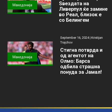
Ѕвездата на
Македонија
Ливерпул ќе замине
во Реал, близок е
со Белингем
September 16, 2024 |
Kristijan
Trajchov
Стигна потврда и
од агентот на
Македонија
Олмо: Барса
одбила страшна
понуда за Јамал!