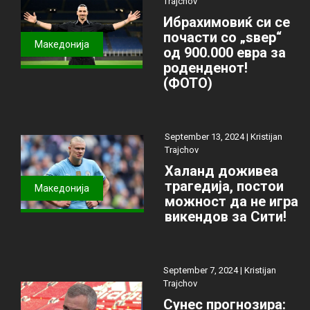
Trajchov
Ибрахимовиќ си се
почасти со „ѕвер“
Македонија
од 900.000 евра за
роденденот!
(ФОТО)
September 13, 2024 |
Kristijan
Trajchov
Халанд доживеа
трагедија, постои
Македонија
можност да не игра
викендов за Сити!
September 7, 2024 |
Kristijan
Trajchov
Сунес прогнозира: