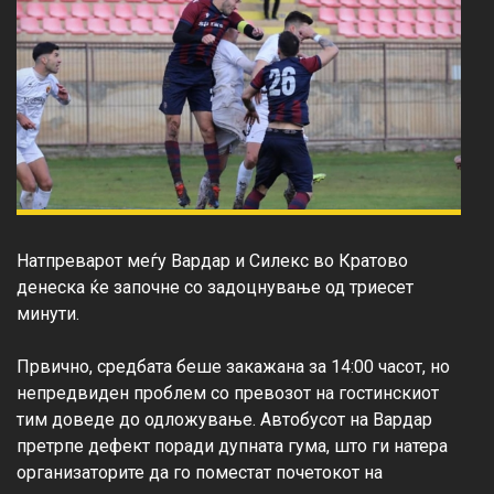
Натпреварот меѓу Вардар и Силекс во Кратово 
денеска ќе започне со задоцнување од триесет 
минути.

Првично, средбата беше закажана за 14:00 часот, но 
непредвиден проблем со превозот на гостинскиот 
тим доведе до одложување. Автобусот на Вардар 
претрпе дефект поради дупната гума, што ги натера 
организаторите да го поместат почетокот на 