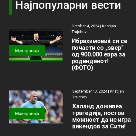
Најпопуларни вести
October 4, 2024 |
Kristijan
Trajchov
Ибрахимовиќ си се
почасти со „ѕвер“
Македонија
од 900.000 евра за
роденденот!
(ФОТО)
September 13, 2024 |
Kristijan
Trajchov
Халанд доживеа
трагедија, постои
Македонија
можност да не игра
викендов за Сити!