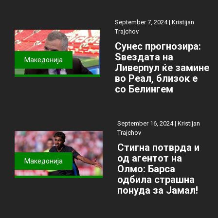
September 7, 2024 |
Kristijan
Trajchov
Сунес прогнозира:
Ѕвездата на
Македонија
Ливерпул ќе замине
во Реал, близок е
со Белингем
September 16, 2024 |
Kristijan
Trajchov
Стигна потврда и
од агентот на
Македонија
Олмо: Барса
одбила страшна
понуда за Јамал!