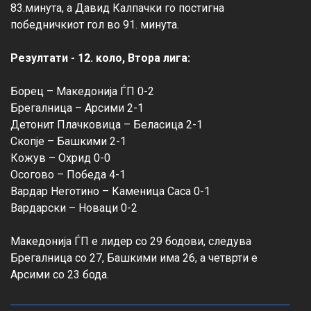
83.минута, а Давид Калпачки го постигна 
победничкиот гол во 91. минута.

Резултати - 12. коло, Втора лига:
Борец – Македонија ЃП 0-2

Брегалница – Арсими 2-1

Детонит Плачковица – Беласица 2-1

Скопје – Башкими 2-1

Кожув – Охрид 0-0

Осогово – Победа 4-1

Вардар Неготино – Каменица Саса 0-1

Вардарски – Новаци 0-2

Македонија ЃП е лидер со 29 бодови, следува 
Брегалница со 27, Башкими има 26, а четврти е 
Арсими со 23 бода.