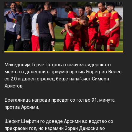
Македонија Ѓорче Петров го зачува лидерското 
место со денешниот триумф против Борец во Велес 
со 2:0 и двоен стрелец беше напаѓачот Симеон 
Христов.

Брегалница направи пресврт со гол во 91. минута 
против Арсими.

Шефит Шефити го доведе Арсими во водство со 
прекрасен гол, но израмни Зоран Даноски во 