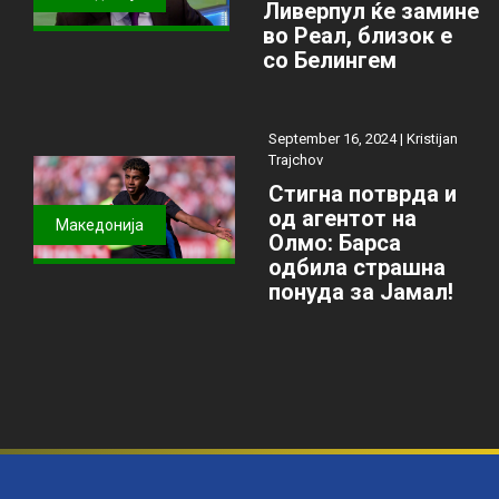
Ливерпул ќе замине
во Реал, близок е
со Белингем
September 16, 2024 |
Kristijan
Trajchov
Стигна потврда и
од агентот на
Македонија
Олмо: Барса
одбила страшна
понуда за Јамал!