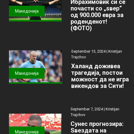
Ибрахимовиќ си се
почасти со „ѕвер“
Македонија
од 900.000 евра за
роденденот!
(ФОТО)
September 13, 2024 |
Kristijan
Trajchov
Халанд доживеа
трагедија, постои
Македонија
можност да не игра
викендов за Сити!
September 7, 2024 |
Kristijan
Trajchov
Сунес прогнозира:
Ѕвездата на
Македонија