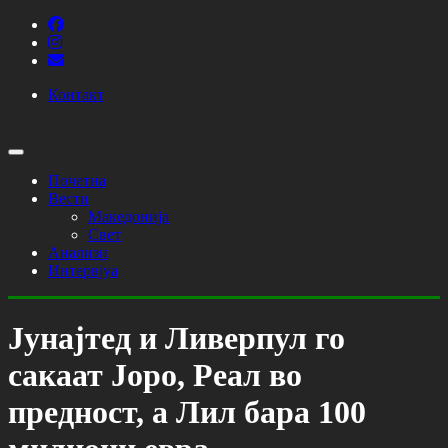
Контакт
Почетна
Вести
Македонија
Свет
Анализи
Интервјуа
Јунајтед и Ливерпул го
сакаат Јоро, Реал во
предност, а Лил бара 100