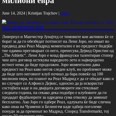
милиони евра
June 14, 2024 |
Kristijan Trajchov
|
Свет
Ливерпул и Манчестер Јунајтед се тимовите кои активно ќе се
борат за да го обезбедат потписот на Лени Јоро, но имаат во
предвид дека Реал Мадрид моментално е во предност бидејќи
тие одамна преговараат со него, пренесува Дејвид Орнстин од
„The Athletic“. Лени Јоро е млад француски талентиран стопер
чии што договор истекува наредното лето и најверојатно
истиот нема да биде продолжен. Јоро моментално дава
предност на Реал како негов следен клуб, но проблемот може
да биде што неговиот клуб почнал да бара повеќе од 100
милиони евра, но планот на Реал Мадрид е да се обидат како и
во случајот со Алфонсо Дејвис, односно да ја искористат
состојбата каде и на двајцата договорите им стекуваат
следната година, па секако дека подобро е клубовите да ги
продадат фудбалерите за одредена сума отколку да заминат
бесплатно. Ако Јоро го одбере Реал, одлуката ќе биде слична
како онаа на Чуамени и Белингем каде одбија поголеми
понуди за да преминат во Мадрид. Според Transfermarkt, тој
вреди 50 милиони евра.