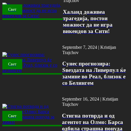
Trajchov
Свет
Халанд доживеа
трагедија, постои
можност да не игра
викендов за Сити!
September 7, 2024 |
Kristijan
Trajchov
Сунес прогнозира:
Свет
Ѕвездата на Ливерпул ќе
замине во Реал, близок е
со Белингем
September 16, 2024 |
Kristijan
Trajchov
Стигна потврда и од
Свет
агентот на Олмо: Барса
одбила страшна понуда