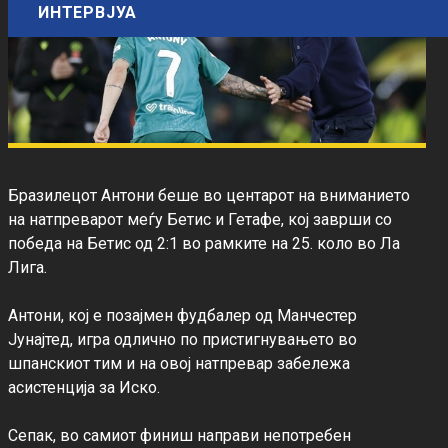
ИНТЕРВЈУА
Бразилецот Антони беше во центарот на вниманието 
на натпреварот меѓу Бетис и Гетафе, кој заврши со 
победа на Бетис од 2:1 во рамките на 25. коло во Ла 
Лига.

Антони, кој е позајмен фудбалер од Манчестер 
Јунајтед, игра одлично по пристигнувањето во 
шпанскиот тим и на овој натпревар забележа 
асистенција за Иско.

Сепак, во самиот финиш направи непотребен 