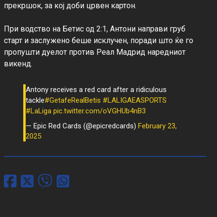
прекршок, за кој доби црвен картон.

При водство на Бетис од 2:1, Антони направи груб 
старт и заслужено беше исклучен, поради што ќе го 
пропушти дуелот против Реал Мадрид наредниот 
Antony receives a red card after a ridiculous
tackle
#GetafeRealBetis
#LALIGAEASPORTS
#LaLiga
pic.twitter.com/oVGHUb4nB3
— Epic Red Cards (@epicredcards)
February 23,
2025