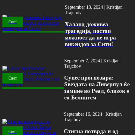
September 13, 2024 |
Kristijan
Trajchov
Свет
Халанд доживеа
трагедија, постои
можност да не игра
викендов за Сити!
September 7, 2024 |
Kristijan
Trajchov
Сунес прогнозира:
Свет
Ѕвездата на Ливерпул ќе
замине во Реал, близок е
со Белингем
September 16, 2024 |
Kristijan
Trajchov
Стигна потврда и од
Свет