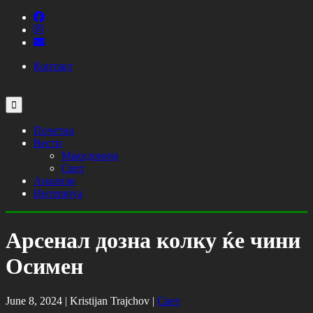
Контакт
Почетна
Вести
Македонија
Свет
Анализи
Интервјуа
Арсенал дозна колку ќе чини
Осимен
June 8, 2024 |
Kristijan Trajchov
|
Свет