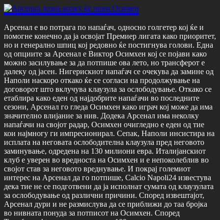
Арсенал е во потрага по напаѓач, односно голгетер кој ќе и
помогне конечно да ја освојат Премиер лигата како приоритет,
но и генерално шпиц кој редовно ќе постигнува голови. Една
од опциите за Арсенал е Виктор Осимхен кој се појави како
можно засилување за да потпише ова лето, но трансферот е
далеку од јасен. Нигерискиот напаѓач се очекува да замине од
Наполи наскоро откако ќе се согласи на продолжување на
договорот што вклучува клаузула за ослободување. Откако се
етаблира како еден од најдобрите напаѓачи во последните
сезони, Арсенал го гледа Осимхен како играч кој може да има
значително влијание за нив. Додека Арсенал има неколку
напаѓачи на својот радар, Осимхен очигледно е еден од тие
кои најмногу ги импресионирал. Сепак, Наполи инсистира на
исплата на неговата ослободителна клаузула пред неговото
заминување, одредена на 130 милиони евра. Италијанскиот
клуб е уверен во вредноста на Осимхен и е непоколеблив во
својот став за неговото вреднување. И покрај големиот
интерес на Арсенал да го потпише, Calcio Napoli24 известува
дека тие не се подготвени да ја исполнат сумата од клаузулата
за ослободување од различни причини. Според извештајот,
Арсенал дури и не размислува да се приближи до таа бројка
во нивната понуда за потписот на Осимхен. Според