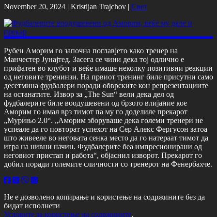
November 20, 2024 |
Kristijan Trajchov
|
Свет
Рубен Аморим го започна поглавјето како тренер на
Манчестер Јунајтед. Засега се чини дека тој одлично е
прифатен во клубот и веќе имаше неколку позитивни реакции
од неговите тренинзи. На првиот тренинг биле присутни само
десетмина фудбалери поради обврските кон репрезентациите
на останатите. Извор за „The Sun“ вели дека дел од
фудбалерите биле воодушевени од брзото влијание кое
Аморим го имал врз тимот па му го доделиле прекарот
„Мурињо 2.0“. „Аморим зборуваше дека големи тренери не
успеале да го повторат успехот на Сер Алекс Фергусон затоа
што живееле во неговата сенка место да го натераат тимот да
игра на нивни начин. Фудбалерите беа импресионирани од
неговиот пристап и работа“, објаснил изворот. Прекарот го
добил поради големите сличности со тренерот на Фенербахче.
Не е дозволено копирање и користење на содржините без да
бидат исполнети
Условите за користење на содржините
.