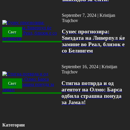
September 7, 2024 |
Kristijan
Trajchov
Сунес прогнозира:
Свет
Ѕвездата на Ливерпул ќе
замине во Реал, близок е
со Белингем
September 16, 2024 |
Kristijan
Trajchov
Стигна потврда и од
Свет
агентот на Олмо: Барса
одбила страшна понуда
за Јамал!
Категории