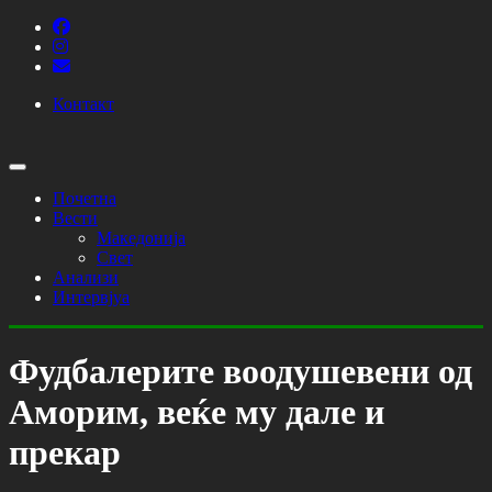
Контакт
Почетна
Вести
Македонија
Свет
Анализи
Интервјуа
Фудбалерите воодушевени од
Аморим, веќе му дале и
прекар