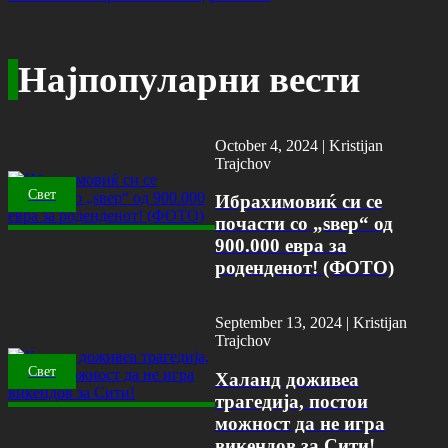
Најпопуларни вести
October 4, 2024 |
Kristijan
Trajchov
Свет
Ибрахимовиќ си се
почасти со „ѕвер“ од
900.000 евра за
роденденот! (ФОТО)
September 13, 2024 |
Kristijan
Trajchov
Свет
Халанд доживеа
трагедија, постои
можност да не игра
викендов за Сити!