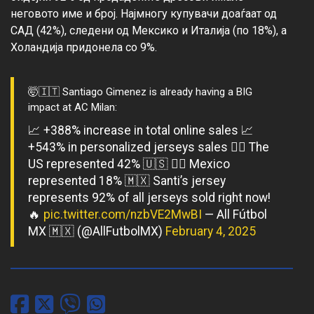
неговото име и број. Најмногу купувачи доаѓаат од 
САД (42%), следени од Мексико и Италија (по 18%), а 
🤯🇮🇹 Santiago Gimenez is already having a BIG
impact at AC Milan:
📈 +388% increase in total online sales 📈
+543% in personalized jerseys sales ✍🏼 The
US represented 42% 🇺🇸 ✍🏼 Mexico
represented 18% 🇲🇽 Santi’s jersey
represents 92% of all jerseys sold right now!
🔥
pic.twitter.com/nzbVE2MwBI
— All Fútbol
MX 🇲🇽 (@AllFutbolMX)
February 4, 2025