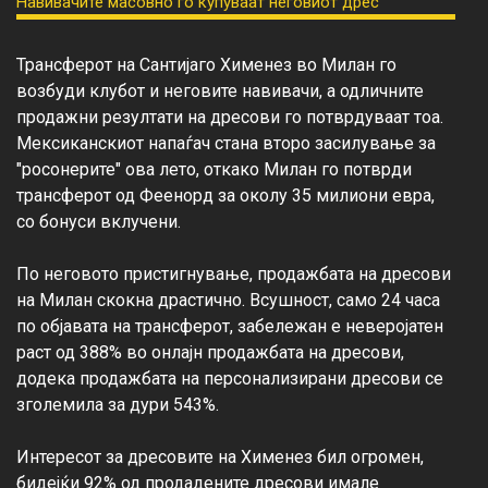
Трансферот на Сантијаго Хименез во Милан го 
возбуди клубот и неговите навивачи, а одличните 
продажни резултати на дресови го потврдуваат тоа. 
Мексиканскиот напаѓач стана второ засилување за 
"росонерите" ова лето, откако Милан го потврди 
трансферот од Феенорд за околу 35 милиони евра, 
со бонуси вклучени.

По неговото пристигнување, продажбата на дресови 
на Милан скокна драстично. Всушност, само 24 часа 
по објавата на трансферот, забележан е неверојатен 
раст од 388% во онлајн продажбата на дресови, 
додека продажбата на персонализирани дресови се 
зголемила за дури 543%.

Интересот за дресовите на Хименез бил огромен, 
бидејќи 92% од продадените дресови имале 