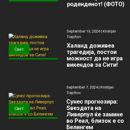
роденденот! (ФОТО)
September 13, 2024 |
Kristijan
Trajchov
Халанд доживеа
Свет
трагедија, постои
можност да не игра
викендов за Сити!
September 7, 2024 |
Kristijan
Trajchov
Сунес прогнозира:
Ѕвездата на
Свет
Ливерпул ќе замине
во Реал, близок е со
Белингем