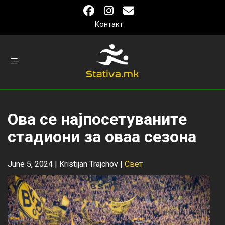
Контакт
Ова се најпосетуваните
стадиони за оваа сезона
June 5, 2024 |
Kristijan Trajchov
|
Свет