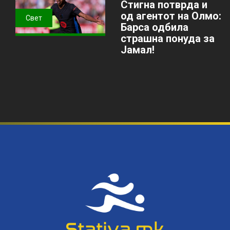
Стигна потврда и
од агентот на Олмо:
Свет
Барса одбила
страшна понуда за
Јамал!