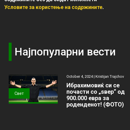
Условите за користење на содржините
.
Најпопуларни вести
October 4, 2024 |
Kristijan Trajchov
Ибрахимовиќ си се
почасти со „ѕвер“ од
Свет
900.000 евра за
роденденот! (ФОТО)