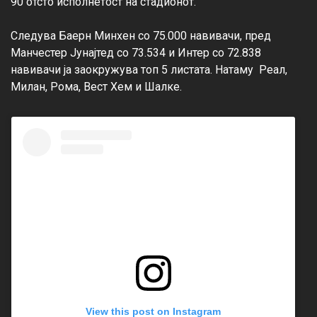
90 отсто исполнетост на стадионот. 
Следува Баерн Минхен со 75.000 навивачи, пред 
Манчестер Јунајтед со 73.534 и Интер со 72.838 
навивачи ја заокружува топ 5 листата. Натаму  Реал, 
Милан, Рома, Вест Хем и Шалке. 
View this post on Instagram