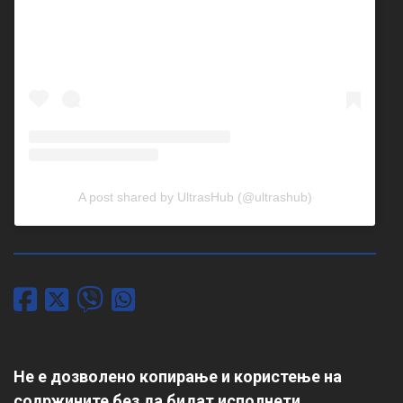
A post shared by UltrasHub (@ultrashub)
Не е дозволено копирање и користење на
содржините без да бидат исполнети