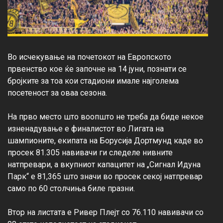
Во исчекување на почетокот на Европското 
првенство кое ќе започне на 14 јуни, познати се 
бројките за тоа кои стадиони имале најголема 
посетеност за оваа сезона. 
На прво место што воопшто не треба да биде некое 
изненадување е финалистот во Лигата на 
шампионите, екипата на Борусија Дортмунд каде во 
просек 81.305 навивачи ги следеле нивните 
натпревари, а вкупниот капацитет на „Сигнал Идуна 
Парк“ е 81,365 што значи во просек секој натпревар 
само по 60 столчиња биле празни. 
Втор на листата е Ривер Плејт со 76.110 навивачи со 