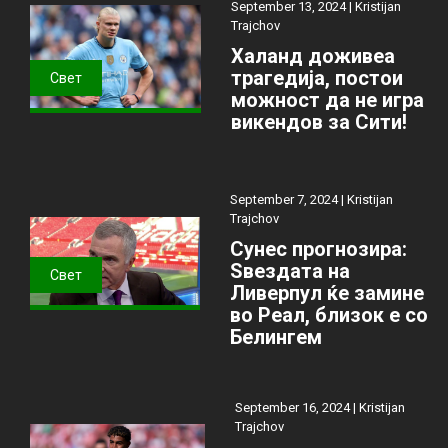
September 13, 2024 |
Kristijan
Trajchov
Халанд доживеа
трагедија, постои
Свет
можност да не игра
викендов за Сити!
September 7, 2024 |
Kristijan
Trajchov
Сунес прогнозира:
Ѕвездата на
Свет
Ливерпул ќе замине
во Реал, близок е со
Белингем
September 16, 2024 |
Kristijan
Trajchov