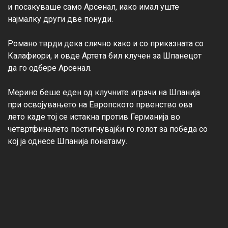
и посакуваше само Арсенал, иако имал уште 
најмалку други две понуди.

Романо тврди дека слично како и со приказната со 
Калафиори, и овде Артета бил клучен за Шпанецот 
да го одбере Арсенал.

Мерино беше еден од клучните играчи на Шпанија 
при освојувањето на Европското првенство ова 
лето каде тој се истакна против Германија во 
четвртфиналето постигнувајќи го голот за победа со 
кој ја однесе Шпанија понатаму.
