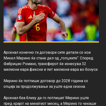
Арсенал конечно ги договори сите детали со кои 
Микел Мерино ќе стане дел од „топџиите“. Според 
Фабрицио Романо, трансферот ќе изнесува 32 
милиони евра фиксни и пет милиони евра во бонуси.

Мерино ќе потпише договор до 2028 година со 
опција за продолжување за уште една сезона.

Арсенал беа близу да го потпишат Мерино уште 
пред крајот на минатиот месец, а Мерино го чекаше 