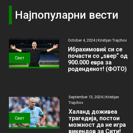
Најпопуларни вести
October 4, 2024 |
Kristijan Trajchov
Ибрахимовиќ си се
почасти со „ѕвер“ од
Свет
900.000 евра за
роденденот! (ФОТО)
September 13, 2024 |
Kristijan
Trajchov
Халанд доживеа
трагедија, постои
Свет
можност да не игра
викендов за Сити!