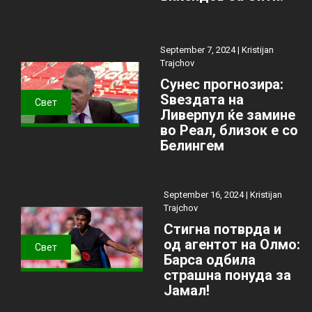
September 7, 2024 |
Kristijan
Trajchov
Сунес прогнозира:
Ѕвездата на
Свет
Ливерпул ќе замине
во Реал, близок е со
Белингем
September 16, 2024 |
Kristijan
Trajchov
Стигна потврда и
од агентот на Олмо:
Свет
Барса одбила
страшна понуда за
Јамал!