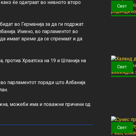
 како ќе одиграат во нивното второ 
Свет
бидат во Германија за да ги подржат. 
лбанија. Имено, во парламентот во 
да имаат време да се спремаат и да 
а, против Хрватска на 19 и Шпанија на 
Свет
 во парламентот поради што Албанија 
ан.

ажна, можеби има и поважни причини од 
Свет