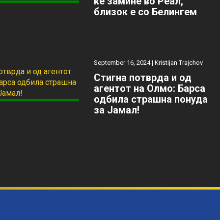
ќе замине во Реал,
близок е со Белингем
September 16, 2024 |
Kristijan Trajchov
Стигна потврда и од
агентот на Олмо: Барса
одбила страшна понуда
за Јамал!