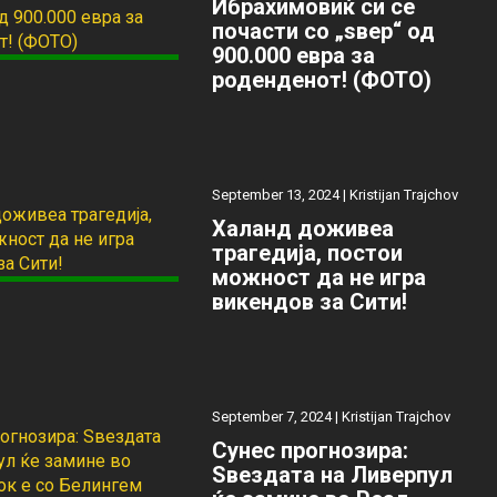
Ибрахимовиќ си се
почасти со „ѕвер“ од
900.000 евра за
роденденот! (ФОТО)
September 13, 2024 |
Kristijan Trajchov
Халанд доживеа
трагедија, постои
можност да не игра
викендов за Сити!
September 7, 2024 |
Kristijan Trajchov
Сунес прогнозира:
Ѕвездата на Ливерпул