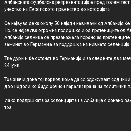
Албанската фудбалска репрезентација е пред голем тест,
учество на Европското првенство во историјата.

Се највува дека околу 50 илјади навивачи од Албанија ќе 
Но, се најавува огромна поддршка и од пратениците од А
Албанија седница се презакажала порано за пратениците 
заминат во Германија за поддршка на нивната селекција.

Тие дури и ќе останат во Германија и за следните два меч
24 јуни.

Тоа значи дека тој период нема да се одржуваат седници
две недели ќе биде речиси парализирана на политички пл
Иако поддршката за селекцијата на Албанија е секако в
тоа.