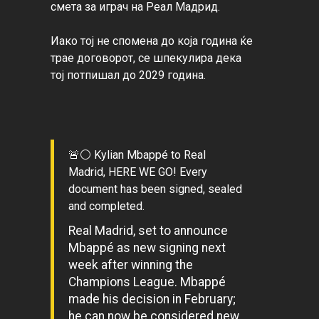
смета за играч на Реал Мадрид.
Иако тој не спомена до која година ќе 
трае договорот, се шпекулира дека 
тој потпишал до 2029 година.
🚨⚪️ Kylian Mbappé to Real
Madrid, HERE WE GO! Every
document has been signed, sealed
and completed.
Real Madrid, set to announce
Mbappé as new signing next
week after winning the
Champions League. Mbappé
made his decision in February;
he can now be considered new