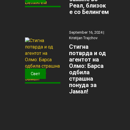
Реал, близок
е со Белингем
September 16, 2024 |
Kristijan Trajchov
Стигна
потврда и од
агентот на
Олмо: Барса
одбила
Свет
страшна
понуда за
Јамал!