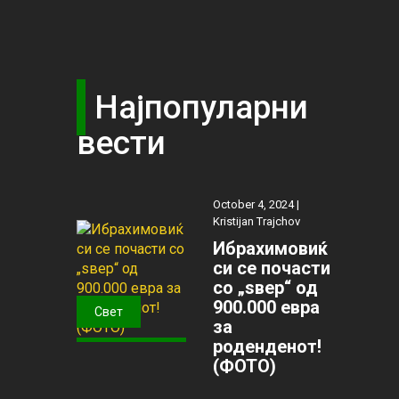
Најпопуларни
вести
October 4, 2024 |
Kristijan Trajchov
Ибрахимовиќ
си се почасти
со „ѕвер“ од
900.000 евра
Свет
за
роденденот!
(ФОТО)