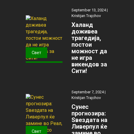
September 13, 2024 |
Kristijan Trajchov
Халанд
доживеа
трагедија,
постои
можност да
Свет
не игра
викендов за
Сити!
September 7, 2024 |
Kristijan Trajchov
Сунес
прогнозира:
Ѕвездата на
Ливерпул ќе
Свет
замине во