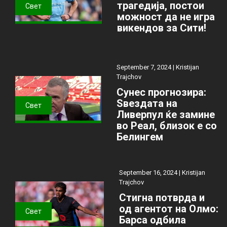
трагедија, постои
Свет
можност да не игра
викендов за Сити!
September 7, 2024 |
Kristijan
Trajchov
Сунес прогнозира:
Ѕвездата на
Свет
Ливерпул ќе замине
во Реал, близок е со
Белингем
September 16, 2024 |
Kristijan
Trajchov
Стигна потврда и
од агентот на Олмо:
Свет
Барса одбила