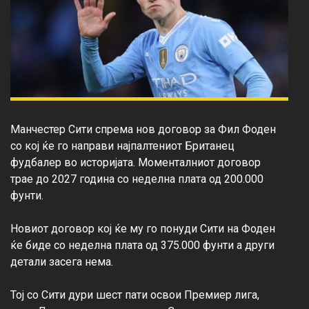
Манчестер Сити спрема нов договор за Фил Фоден 
со кој ќе го направи најпалтениот Британец 
фудбалер во историјата. Моменталниот договор 
трае до 2027 година со неделна плата од 200.000 
фунти.

Новиот договор кој ќе му го понуди Сити на Фоден 
ќе биде со неделна плата од 375.000 фунти а други 
детали засега нема.

Тој со Сити дури шест пати освои Премиер лига, 