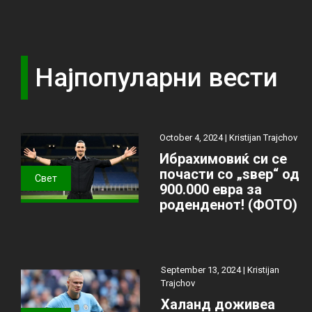
Најпопуларни вести
October 4, 2024 |
Kristijan Trajchov
Ибрахимовиќ си се
почасти со „ѕвер“ од
Свет
900.000 евра за
роденденот! (ФОТО)
September 13, 2024 |
Kristijan
Trajchov
Халанд доживеа