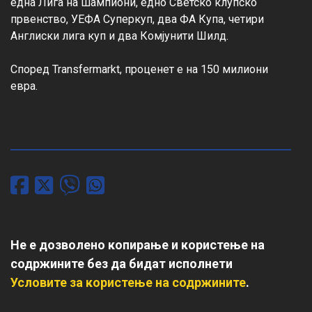
една Лига на шампиони, едно Светско клупско 
првенство, УЕФА Суперкуп, два ФА Купа, четири 
Англиски лига куп и два Комјунити Шилд.

Според Transfermarkt, проценет е на 150 милиони 
евра.

Не е дозволено копирање и користење на
содржините без да бидат исполнети
Условите за користење на содржините
.