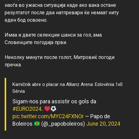
наоѓа во ужасна ситуација каде ако вака остане 
резултатот после два натпревари ќе немаат ниту 
еден бод освоено.

Имаа и двете селекции шанси за гол, ама 
Словенците погодија први.

Неколку минути после голот, Митровиќ погоди 
Karničnik abre o placar na Allianz Arena: Eslovênia 1x0
Sérvia
Sigam-nos para assistir os gols da
#EURO2024
.
pic.twitter.com/MYC24FXNOr
— Papo de
Boleiros
(@_papoboleiros)
June 20, 2024