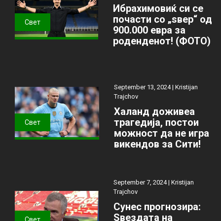
Ибрахимовиќ си се
почасти со „ѕвер“ од
Свет
900.000 евра за
роденденот! (ФОТО)
September 13, 2024 |
Kristijan
Trajchov
Халанд доживеа
трагедија, постои
Свет
можност да не игра
викендов за Сити!
September 7, 2024 |
Kristijan
Trajchov
Сунес прогнозира:
Ѕвездата на
Свет