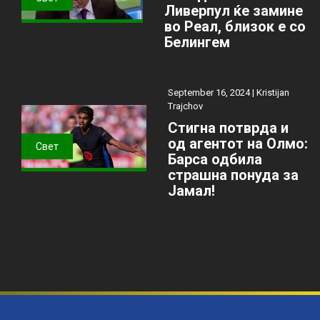
Ливерпул ќе замине
во Реал, близок е со
Белингем
September 16, 2024 |
Kristijan
Trajchov
Стигна потврда и
од агентот на Олмо:
Свет
Барса одбила
страшна понуда за
Јамал!