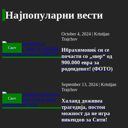
Најпопуларни вести
October 4, 2024 |
Kristijan
Trajchov
Свет
Ибрахимовиќ си се
почасти со „ѕвер“ од
900.000 евра за
роденденот! (ФОТО)
September 13, 2024 |
Kristijan
Trajchov
Свет
Халанд доживеа
трагедија, постои
можност да не игра
викендов за Сити!