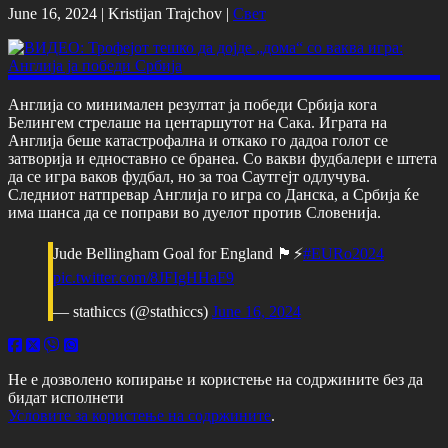
June 16, 2024 |
Kristijan Trajchov
|
Свет
Англија со минимален резултат ја победи Србија кога
Белингем стрелаше на центаршутот на Сака. Играта на
Англија беше катастрофална и откако го дадоа голот се
затворија и едноставно се бранеа. Со вакви фудбалери е штета
да се игра ваков фудбал, но за тоа Саутгејт одлучува.
Следниот натпревар Англија го игра со Данска, а Србија ќе
има шанса да се поправи во дуелот против Словенија.
Jude Bellingham Goal for England 🏴󠁧󠁢󠁥󠁮󠁧󠁿⚡️
#EURo2024
pic.twitter.com/8JFIgHHaF9
— stathiccs (@stathiccs)
June 16, 2024
Не е дозволено копирање и користење на содржините без да
бидат исполнети
Условите за користење на содржините
.