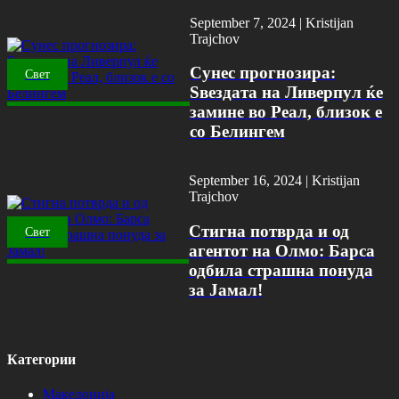
September 7, 2024 |
Kristijan
Trajchov
Сунес прогнозира:
Свет
Ѕвездата на Ливерпул ќе
замине во Реал, близок е
со Белингем
September 16, 2024 |
Kristijan
Trajchov
Стигна потврда и од
Свет
агентот на Олмо: Барса
одбила страшна понуда
за Јамал!
Категории
Македонија