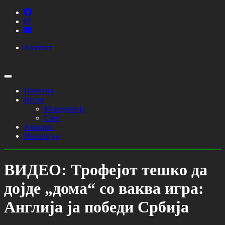
Контакт
Почетна
Вести
Македонија
Свет
Анализи
Интервјуа
ВИДЕО: Трофејот тешко да
дојде „дома“ со ваква игра:
Англија ја победи Србија