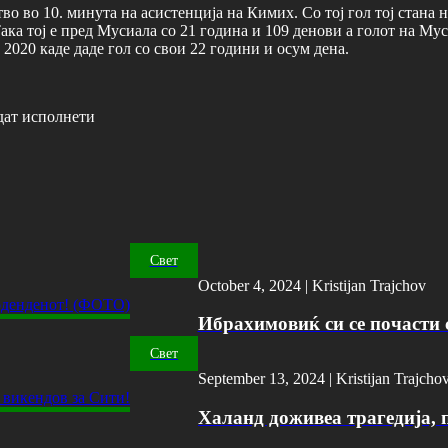
о во 10. минута на асистенција на Кимих. Со тој гол тој стана 
ака тој е пред Мусиала со 21 година и 109 денови а голот на Мус
 2020 каде даде гол со свои 22 години и осум дена.
дат исполнети
Свет
October 4, 2024 |
Kristijan Trajchov
Ибрахимовиќ си се почасти с
Свет
September 13, 2024 |
Kristijan Trajcho
Халанд доживеа трагедија, 