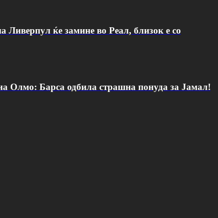
а Ливерпул ќе замине во Реал, близок е со
 на Олмо: Барса одбила страшна понуда за Јамал!