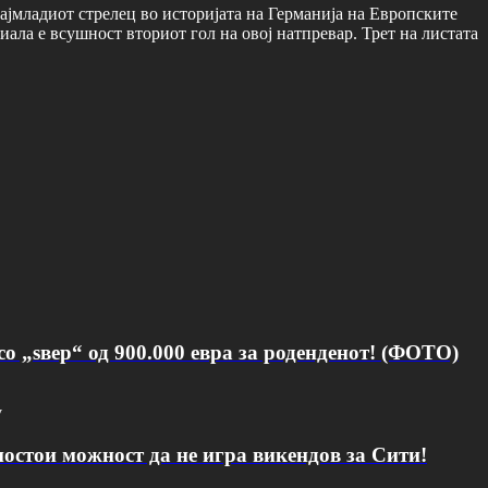
најмладиот стрелец во историјата на Германија на Европските
иала е всушност вториот гол на овој натпревар. Трет на листата
о „ѕвер“ од 900.000 евра за роденденот! (ФОТО)
v
постои можност да не игра викендов за Сити!