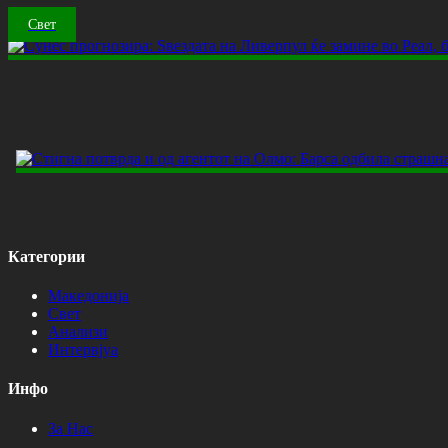
Свет
Категории
Македонија
Свет
Анализи
Интервјуа
Инфо
За Нас