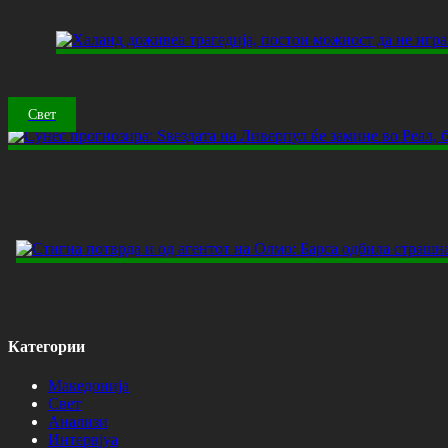
Свет
Категории
Македонија
Свет
Анализи
Интервјуа