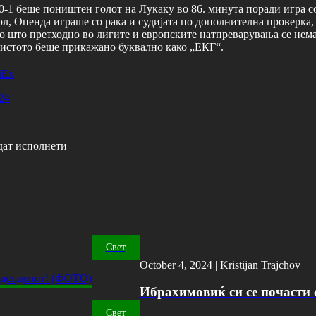
 0-1 беше поништен голот на Лукаку во 86. минута поради игра с
ол, Опенда играше со рака и судијата по дополнителна проверка,
о што претходно во лигите и европските натпреварувања се нема 
а истото беше прикажано буквално како „ЕКГ“.
iEx
024
дат исполнети
Свет
October 4, 2024 |
Kristijan Trajchov
Ибрахимовиќ си се почасти с
Свет