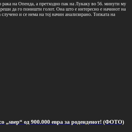
о рака на Опенда, а претходно пак на Лукаку во 56. минути му
 реши да го поништи голот. Она што е интересно е начинот на
случено и се нема на тој начин анализирано. Топката на
о „ѕвер“ од 900.000 евра за роденденот! (ФОТО)