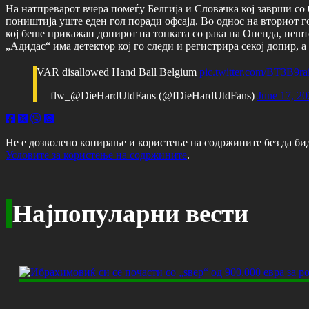
На натпреварот вчера помеѓу Белгија и Словачка кој заврши со
поништија уште еден гол поради офсајд. Во однос на вториот г
кој беше прикажан допирот на топката со рака на Опенда, нешт
„Адидас“ има детектор кој го следи и регистрира секој допир, 
VAR disallowed Hand Ball Belgium
pic.twitter.com/BT3B9ra
— flw_@DieHardUtdFans (@fDieHardUtdFans)
June 17, 2
Не е дозволено копирање и користење на содржините без да би
Условите за користење на содржините
.
Најпопуларни вести