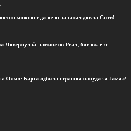
v
постои можност да не игра викендов за Сити!
а Ливерпул ќе замине во Реал, близок е со
 на Олмо: Барса одбила страшна понуда за Јамал!