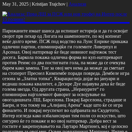
May 31, 2025 |
Kristijan Trajchov
|
Анализи
Парижаните имаат шанса да испишат историја и да го освојат
својот прв пехар од Лигата на шампионите, по кој копнеат
веќе долго време. ПСЖ под водство на Луис Енрике прикажа
одлични партии, елиминирајќи ги големите Ливерпул и
Арсенал. Овој натпревар ќе биде нивниот најтежок тест
досега. Баркола покажа одлична форма во куп-натпреварот
против Реимс со два постигнати гола, па може да се очекува
барем како замена. Тие за овој меч нема да можат да сметаат
на стоперот Преснел Кимпембе поради повреда. Дембеле игра
сезона за „Златна топка“, Кварацкелија дојде во јануари и
веднаш покажа квалитет, а Десире Дуе најавува дека ќе биде
голема ѕвезда. Од другата страна, „Нераѕурите“ го
елиминираа најголемиот фаворит за освојување на
овогодишната ЛШ, Барселона. Покрај Барселона, страдаше и
Баерн, и тоа токму на „Алијанц Арена“ каде што ќе се игра
финалето. И покрај неуспехот во одбраната на Скудетото,
Интер изгледа како избалансиран тим полн со искуство, што
сигурно ќе го покаже и во овој натпревар. Добра вест за
гостите е закрепнувањето на Лаутаро Мартинез, кој е целосно
подготвен за овој меч. Освен повратникот Мартинез, Интер е