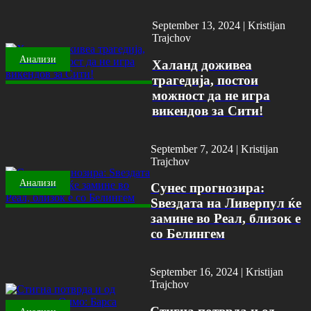
September 13, 2024 |
Kristijan
Trajchov
Анализи
Халанд доживеа
трагедија, постои
можност да не игра
викендов за Сити!
September 7, 2024 |
Kristijan
Trajchov
Анализи
Сунес прогнозира:
Ѕвездата на Ливерпул ќе
замине во Реал, близок е
со Белингем
September 16, 2024 |
Kristijan
Trajchov