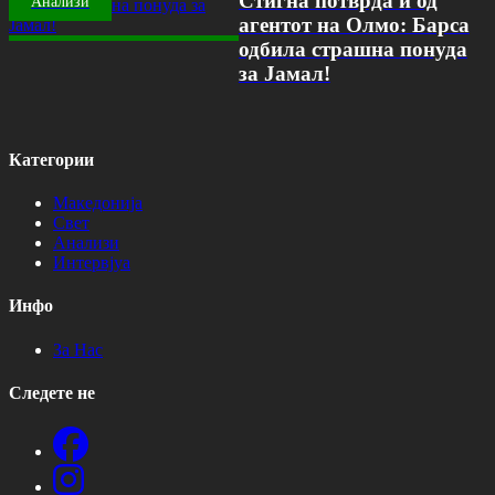
Стигна потврда и од
Анализи
агентот на Олмо: Барса
одбила страшна понуда
за Јамал!
Категории
Македонија
Свет
Анализи
Интервјуа
Инфо
За Нас
Следете не