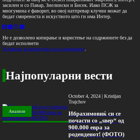
засилен и со Павар, Зиелински и Бисек. Иако ПСЖ за
многумина е фаворит, во овој натпревар клучни можат да
бидат смиреноста и искуството што ги има Интер.
Не е дозволено копирање и користење на содржините без да
бидат исполнети
Условите за користење на содржините
.
Најпопуларни вести
October 4, 2024 |
Kristijan
Trajchov
Анализи
Ибрахимовиќ си се
почасти со „ѕвер“ од
900.000 евра за
роденденот! (ФОТО)