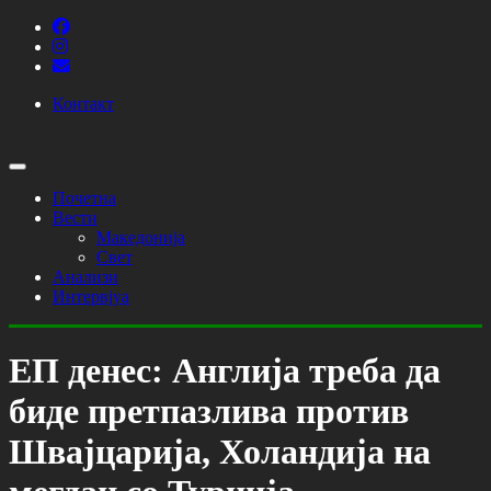
Контакт
Почетна
Вести
Македонија
Свет
Анализи
Интервјуа
ЕП денес: Англија треба да
биде претпазлива против
Швајцарија, Холандија на