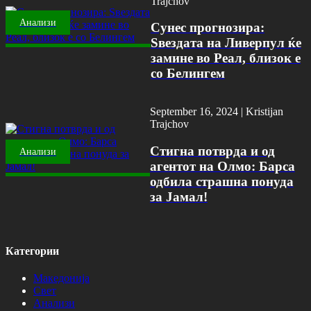
Trajchov
Анализи
Сунес прогнозира:
Ѕвездата на Ливерпул ќе
замине во Реал, близок е
со Белингем
September 16, 2024 |
Kristijan
Trajchov
Стигна потврда и од
Анализи
агентот на Олмо: Барса
одбила страшна понуда
за Јамал!
Категории
Македонија
Свет
Анализи