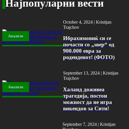
Најпопуларни вести
October 4, 2024 |
Kristijan
Trajchov
Анализи
Ибрахимовиќ си се
почасти со „ѕвер“ од
900.000 евра за
роденденот! (ФОТО)
September 13, 2024 |
Kristijan
Trajchov
Анализи
Халанд доживеа
трагедија, постои
можност да не игра
викендов за Сити!
September 7, 2024 |
Kristijan