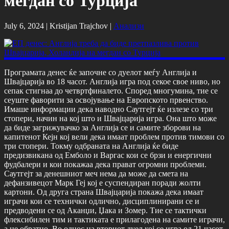
мегдан со Турција
July 6, 2024 |
Kristijan Trajchov
|
Анализи
Програмата денес ќе започне со дуелот меѓу Англија и
Швајцарија во 18 часот. Англија игра под секое свое ниво, но
сепак стигнаа до четвртфиналето. Според многумина, тие се
сеуште фаворити за освојување на Европското првенство.
Имаше информации дека наводно Саутгејт ќе излезе со три
стопери, начин на кој што и Швајцарија игра. Она што може
да биде загрижувачко за Англија се и самите зборови на
капитенот Кејн кој вели дека имаат проблем против тимови со
три стопери. Токму одбраната на Англија ќе биде
предизвикана од Емболо и Варгас кои се брзи и енергични
фудбалери и кои покажаа дека прават огромни проблеми.
Саутгејт за денешниот меч нема да може да смета на
дефанзивецот Марк Геј кој е суспендиран поради жолти
картони. Од друга страна Швајцарија покажа дека имаат
играчи кои се технички одлично, дисциплинирани се и
предводени се од Аканџи, Џака и Зомер. Тие се тактички
флексибилен тим и тактиката е прилагодена на самите играчи,
а не обратно. Во однос на вториот дуел кој се игра од 21 часот,