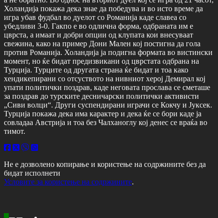
Холандија покажа дека знае да победува и во исто време да
игра убав фудбал во дуелот со Романија каде славеа со
убедливи 3-0. Гакпо е во одлична форма, одбраната им е
цврста, а имаат и добри опции од клупата кои внесуваат
свежина, како на пример Дони Мален кој постигна да гола
против Романија. Холандија ја подигна формата во вистински
момент, но ќе бидат предизвикани од цврстата одбрана на
Турција. Турците од другата страна ќе бидат и тоа како
хендикепирани со отсуството на нивниот херој Демирал кој
упати политички поздрав, каде неговата прослава се сметаше
за поздрав до турските десничарски политички активисти
„Сиви волци“. Други суспендирани играчи се Кокчу и Јуксек.
Турција покажа дека има карактер и дека ќе се бори каде ја
совладаа Австрија и тоа без Чалханоглу кој денес се враќа во
тимот.
Не е дозволено копирање и користење на содржините без да
бидат исполнети
Условите за користење на содржините
.