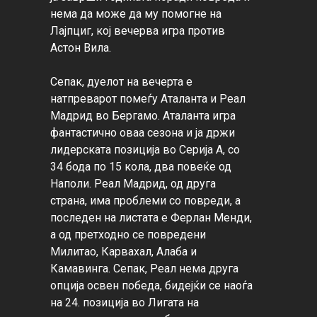
нема да може да му помогне на 
Лајпциг, кој вечерва игра против 
Астон Вила.

Сепак, дуелот на вечерта е 
натпреварот помеѓу Аталанта и Реал 
Мадрид во Бергамо. Аталанта игра 
фантастично оваа сезона и ја држи 
лидерската позиција во Серија А, со 
34 бода по 15 кола, два повеќе од 
Наполи. Реал Мадрид, од друга 
страна, има проблеми со повреди, а 
последен на листата е Ферлан Менди, 
а од претходно се повредени 
Милитао, Карвахал, Алаба и 
Камавинга. Сепак, Реал нема друга 
опција освен победа, бидејќи се наоѓа 
на 24. позиција во Лигата на 