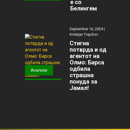
е со
Белингем
September 16, 2024 |
Kristijan Trajchov
Стигна
потврда и од
агентот на
Олмо: Барса
одбила
Анализи
страшна
понуда за
Јамал!