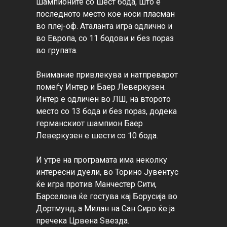
шампионите со шест бода, што е 
последното место кое носи пласман 
во плеј-оф. Аталанта игра одлично и 
во Европа, со 11 бодови и без пораз 
во групата.

Внимание привлекува и натпреварот 
помеѓу Интер и Баер Леверкузен. 
Интер е одличен во ЛШ, на второто 
место со 13 бода и без пораз, додека 
германскиот шампион Баер 
Леверкузен е шести со 10 бода.

И утре на програмата има неколку 
интересни дуели, во Торино Јувентус 
ќе игра против Манчестер Сити, 
Барселона ќе гостува кај Борусија во 
Дортмунд, а Милан на Сан Сиро ќе ја 
пречека Црвена Ѕвезда.
