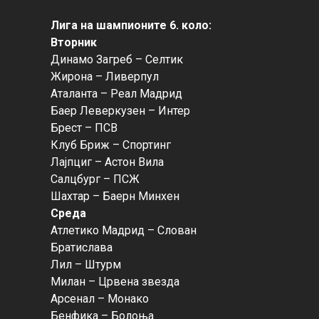
Лига на шампионите 6. коло:
Вторник
Динамо Загреб – Селтик

Жирона – Ливерпул

Аталанта – Реал Мадрид

Баер Леверкузен – Интер

Брест – ПСВ

Клуб Бриж – Спортинг

Лајпциг – Астон Вила

Салцбург – ПСЖ

Среда
Атлетико Мадрид – Слован 
Братислава

Лил – Штурм

Милан – Црвена звезда

Арсенал – Монако

Бенфика – Болоња
