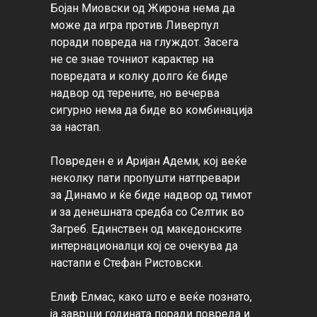
Бојан Миовски од Жирона нема да 
може да игра против Ливерпул 
поради повреда на глуждот. Засега 
не се знае точниот карактер на 
повредата и колку долго ќе биде 
надвор од терените, но вечерва 
сигурно нема да биде во комбинација 
за настап.

Повреден е и Аријан Адеми, кој веќе 
неколку пати пропушти натпревари 
за Динамо и ќе биде надвор од тимот 
и за денешната средба со Селтик во 
Загреб. Единствен од македонските 
интернационалци кој се очекува да 
настапи е Стефан Ристовски.

Елиф Елмас, како што е веќе познато, 
ја заврши годината поради повреда и 