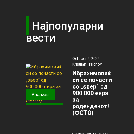
Најпопуларни
вести
October 4, 2024 |
Kristijan Trajchov
Ибрахимовиќ
си се почасти
со „ѕвер“ од
900.000 евра
Анализи
за
роденденот!
(ФОТО)
September 13, 2024 |