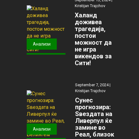
Kristijan Trajchov
Халанд
доживеа
трагедија,
постои
можност да
Анализи
не игра
викендов за
Сити!
September 7, 2024 |
Kristijan Trajchov
Сунес
прогнозира:
Ѕвездата на
Ливерпул ќе
замине во
Анализи
Реал, близок