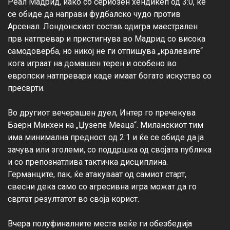
Реал Мадрид, иако со сериозен хендикеп од 3:0, ќе 
се обиде да направи фудбалско чудо против 
Арсенал. Лондонскиот состав одигра маестрален 
прв натпревар и пристигнува во Мадрид со висока 
самодоверба, но никој не ги отпишува „кралевите“ 
кога играат на домашен терен и особено во 
европски натпревари каде имаат богато искуство со 
пресврти.

Во другиот вечерашен дуел, Интер го пречекува 
Баерн Минхен на „Џузепе Меаца“. Миланскиот тим 
има минимална предност од 2:1 и ќе се обиде да ја 
зачува или зголеми, со поддршка од својата публика 
и со препознатлива тактичка дисциплина. 
Германците, пак, ќе атакуваат од самиот старт, 
свесни дека само со агресивна игра можат да го 
свртат резултатот во своја корист.

Вчера полуфиналните места веќе ги обезбедија 