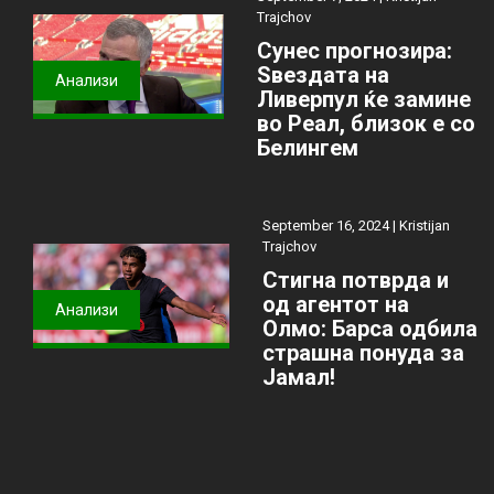
Trajchov
Сунес прогнозира:
Ѕвездата на
Анализи
Ливерпул ќе замине
во Реал, близок е со
Белингем
September 16, 2024 |
Kristijan
Trajchov
Стигна потврда и
од агентот на
Анализи
Олмо: Барса одбила
страшна понуда за
Јамал!