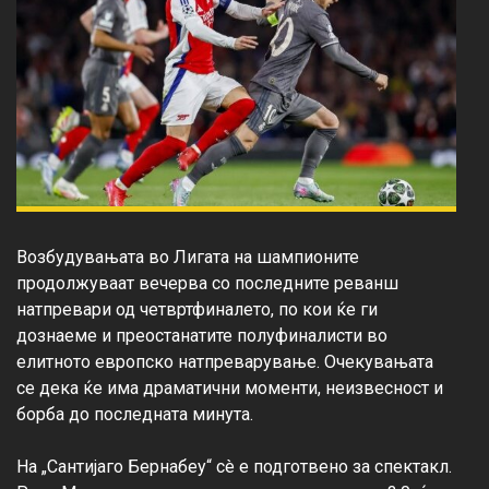
Возбудувањата во Лигата на шампионите 
продолжуваат вечерва со последните реванш 
натпревари од четвртфиналето, по кои ќе ги 
дознаеме и преостанатите полуфиналисти во 
елитното европско натпреварување. Очекувањата 
се дека ќе има драматични моменти, неизвесност и 
борба до последната минута.

На „Сантијаго Бернабеу“ сè е подготвено за спектакл. 