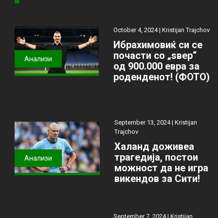
October 4, 2024 |
Kristijan Trajchov
Ибрахимовиќ си се
почасти со „ѕвер“
Анализи
од 900.000 евра за
роденденот! (ФОТО)
September 13, 2024 |
Kristijan
Trajchov
Халанд доживеа
трагедија, постои
Анализи
можност да не игра
викендов за Сити!
September 7, 2024 |
Kristijan