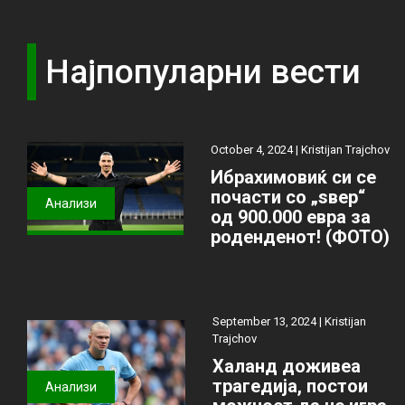
Најпопуларни вести
October 4, 2024 |
Kristijan Trajchov
Ибрахимовиќ си се
почасти со „ѕвер“
Анализи
од 900.000 евра за
роденденот! (ФОТО)
September 13, 2024 |
Kristijan
Trajchov
Халанд доживеа
трагедија, постои
Анализи