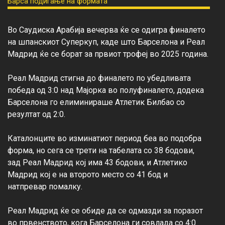
Во Саудиска Арабија вечерва ќе се одигра финалето 
на шпанскиот Суперкуп, каде што Барселона и Реал 
Мадрид ќе се борат за првиот трофеј во 2025 година.

Реал Мадрид стигна до финалето по убедливата 
победа од 3:0 над Мајорка во полуфиналето, додека 
Барселона го елиминираше Атлетик Билбао со 
резултат од 2:0.

Каталонците во изминатиот период беа во подобра 
форма, но сега се трети на табелата со 38 бодови, 
зад Реал Мадрид кој има 43 бодови, и Атлетико 
Мадрид кој е на второто место со 41 бод и 
натпревар помалку.

Реал Мадрид ќе се обиде да се одмазди за поразот 
во првенството, кога Барселона ги совлада со 4:0 