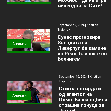
можност да не игра
викендов за Сити!
September 7, 2024 |
Kristijan
Trajchov
Сунес прогнозира:
Ѕвездата на
Анализи
Ливерпул ќе замине
во Реал, близок е со
Белингем
September 16, 2024 |
Kristijan
Trajchov
Стигна потврда и
од агентот на
Анализи
Олмо: Барса одбила
страшна понуда за
Јамал!