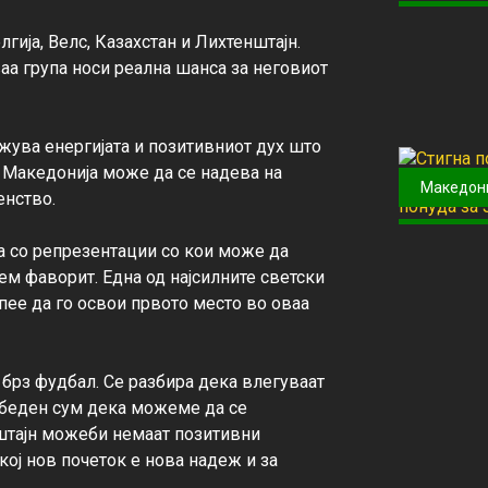
гија, Велс, Казахстан и Лихтенштајн. 
а група носи реална шанса за неговиот 
жува енергијата и позитивниот дух што 
 Македонија може да се надева на 
Македон
нство.

 со репрезентации со кои може да 
ем фаворит. Една од најсилните светски 
ее да го освои првото место во оваа 
 брз фудбал. Се разбира дека влегуваат 
убеден сум дека можеме да се 
штајн можеби немаат позитивни 
ој нов почеток е нова надеж и за 