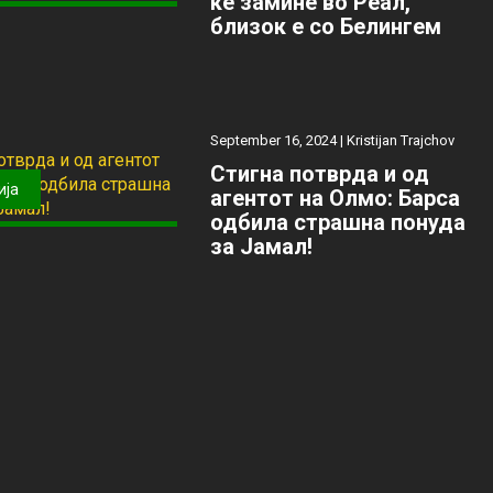
ќе замине во Реал,
близок е со Белингем
September 16, 2024 |
Kristijan Trajchov
Стигна потврда и од
ија
агентот на Олмо: Барса
одбила страшна понуда
за Јамал!