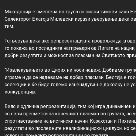
Македонија е сместена во група со силни тимови како Бел
Селекторот Благоја Милевски изрази уверување дека ова
тим.

Тој верува дека ако репрезентацијата продолжи да ја одр
го покажа во последните натпревари од Лигата на нации,
добри резултати и можност за пласман на Светското прве
“Извлекувањето во Цирих ни носи надеж. Добивме група
играме и да се надеваме на добар пласман. Белгија е гол
селекции и ќе биде големо изненадување доколку не усп
конкуренција.

Велс е одлична репрезентација, тим кој игра динамичен и
со свои пресметки за конечниот пласман во групата, но 
спротивставиме на вистински начин. Казахстан и Лихтен
резултати во последните квалификациски циклуси, но сек
условно, помалите репрезентации во групата.
