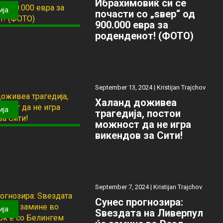
Ибрахимовиќ си се
ија
почасти со „ѕвер“ од
900.000 евра за
роденденот! (ФОТО)
September 13, 2024 |
Kristijan Trajchov
Халанд доживеа
ија
трагедија, постои
можност да не игра
викендов за Сити!
September 7, 2024 |
Kristijan Trajchov
Сунес прогнозира:
ија
Ѕвездата на Ливерпул