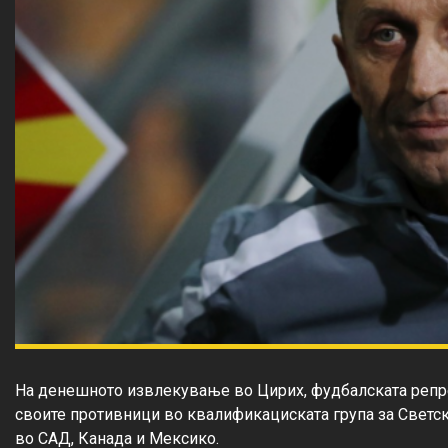
На денешното извлекување во Цирих, фудбалската репре
своите противници во квалификациската група за Светск
во САД, Канада и Мексико.
