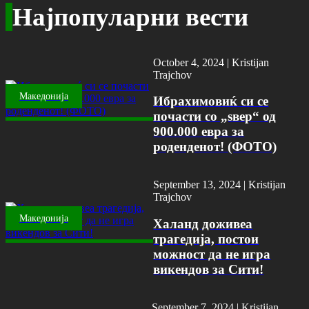
Најпопуларни вести
October 4, 2024 |
Kristijan
Trajchov
Македонија
Ибрахимовиќ си се
почасти со „ѕвер“ од
900.000 евра за
роденденот! (ФОТО)
September 13, 2024 |
Kristijan
Trajchov
Македонија
Халанд доживеа
трагедија, постои
можност да не игра
викендов за Сити!
September 7, 2024 |
Kristijan