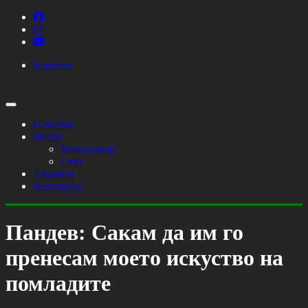
Контакт
Почетна
Вести
Македонија
Свет
Анализи
Интервјуа
Пандев: Сакам да им го
пренесам моето искуство на
помладите