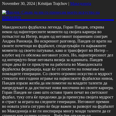
November 30, 2024 |
Kristijan Trajchov
|
Македонија
Македонската фудбалска легенда, Горан Пандев, открива
некои од најинтересните моменти од својата кариера во
поткастот на Интер, воден од неговиот поранешен соиграч
Андреа Ранокија. Во искрениот разговор, Пандев се врати на
своите почетоци во фудбалот, споделувајќи ги најважните
моменти од своето патување, како и трансферот во Интер –
клубот кој го обележа неговиот успех. Но, најинтересниот дел
од интервјуто беше неговата визија за иднината. Пандев
откри дека ќе се приклучи на работата во Македонската
фудбалска федерација, каде ќе се посвети на помагање на
помладите генерации. Со своето огромно искуство и мудрост
стекнати низ години играње на највисоките фудбалски нивоа,
Пандев изрази желба да им помогне на младите таленти да
напредуваат и да достигнат нови височини во своите кариера.
Горан Пандев не само што остави траен печат во светскиот
фудбал, туку сега ќе продолжи да ја пренесува својата мудрост
и страст за играта на следните генерации. Неговиот премин
во новата улога сигурно ќе биде важен за развојот на фудбалот
во Македонија и ќе ги инспирира многу млади таленти да се
стремат кон големи успеси. ,,Веќе бев откажан од