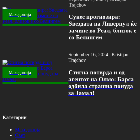
Trajchov
Македонија
Сунес прогнозира:
Ѕвездата на Ливерпул ќе
замине во Реал, близок е
со Белингем
September 16, 2024 |
Kristijan
Trajchov
Стигна потврда и од
Македонија
агентот на Олмо: Барса
одбила страшна понуда
за Јамал!
Категории
Македонија
Свет