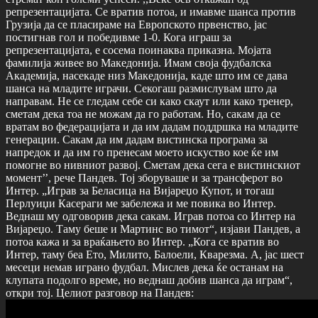
репрезентацијата. Се вратив потоа, и имавме шанса против
Грузија да се пласираме на Европското првенство, јас
постигнав гол и победивме 1-0. Кога играш за
репрезентацијата, е сосема поинаква приказна. Мојата
фамилија живее во Македонија. Имам своја фудбалска
Академија, насекаде низ Македонија, каде што им се дава
шанса на младите играчи. Секогаш размислувам што да
направам. Не се гледам себе си како скаут или како тренер,
сметам дека тоа не можам да го работам. Но, сакам да се
вратам во федерацијата и да им дадам поддршка на младите
генерации. Сакам да им дадам вистинска програма за
напредок и да им го пренесам моето искуство кое ќе им
помогне во нивниот развој. Сметам дека сега е вистинскиот
момент’’, рече Пандев. Тој зборуваше и за трансферот во
Интер. „Играв за Беласица на Вијареџо Купот, и тогаш
Перлуиџи Касераги ме забележа и ме повика во Интер.
Веднаш му одговорив дека сакам. Играв потоа со Интер на
Вијареџо. Таму беше и Мартинс во тимот“, изјави Пандев, а
потоа кажа и за враќањето во Интер. „Кога се вратив во
Интер, таму беа Ето, Милито, Балоели, Кварезма. А, јас шест
месеци немав играно фудбал. Мислев дека ќе останам на
клупата подолго време, но веднаш добив шанса да играм“,
откри тој. Целиот разговор на Пандев: