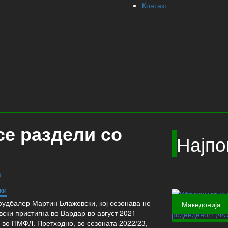
Контакт
се раздели со
Најпо
а
фудбалер Мартин Блажевски, кој сезонава не
Македонија
ски пристигна во Вардар во август 2021
 во ПМФЛ. Претходно, во сезоната 2022/23,