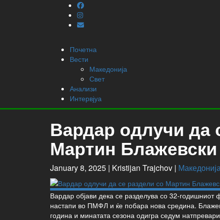
Почетна
Вести
Македонија
Свет
Анализи
Интервјуа
Вардар одлучи да 
Мартин Блажевски
January 8, 2025 |
Kristijan Trajchov
|
Македониј
Вардар објави дека се разделува со 32-годишниот 
настапи во ПМФЛ и ќе побара нова средина. Блажев
година и минатата сезона одигра седум натпревари