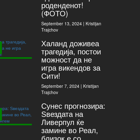
роденденот!
(ФОТО)
September 13, 2024 |
Kristijan
Trajchov
Халанд доживеа
трагедија, постои
можност да не
игра викендов за
Сити!
September 7, 2024 |
Kristijan
Trajchov
Сунес прогнозира:
Ѕвездата на
Ливерпул ќе
замине во Реал,
близок е со