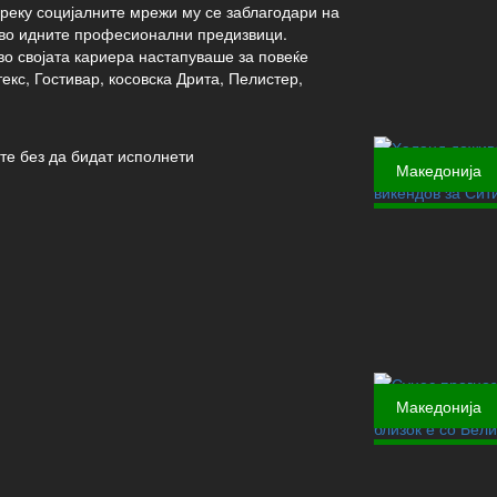
преку социјалните мрежи му се заблагодари на
 во идните професионални предизвици.
во својата кариера настапуваше за повеќе
екс, Гостивар, косовска Дрита, Пелистер,
те без да бидат исполнети
Македонија
Македонија