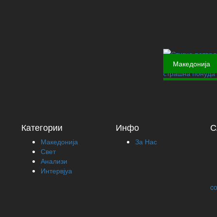
Македонија
Категории
Инфо
С
Македонија
За Нас
Свет
Анализи
Интервјуа
co