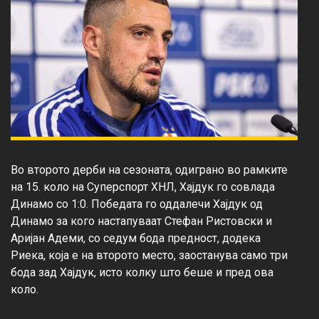
Во второто дерби на сезоната, одиграно во рамките 
на 15. коло на Суперспорт ХНЛ, Хајдук го совлада 
Динамо со 1:0. Победата го оддалечи Хајдук од 
Динамо за кого настапуваат Стефан Ристовски и 
Аријан Адеми, со седум бода предност, додека 
Риека, која е на второто место, заостанува само три 
бода зад Хајдук, исто колку што беше и пред ова 
коло.
