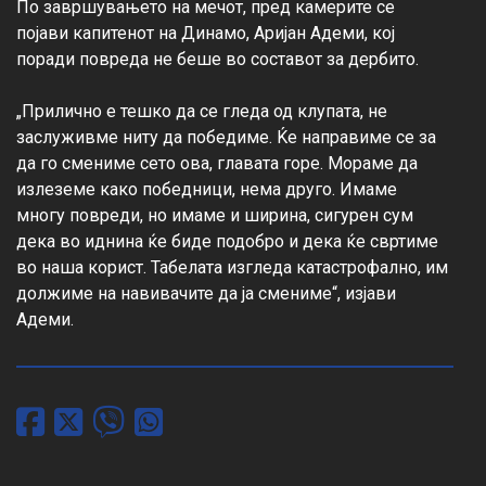
По завршувањето на мечот, пред камерите се 
појави капитенот на Динамо, Аријан Адеми, кој 
поради повреда не беше во составот за дербито.

„Прилично е тешко да се гледа од клупата, не 
заслуживме ниту да победиме. Ќе направиме се за 
да го смениме сето ова, главата горе. Мораме да 
излеземе како победници, нема друго. Имаме 
многу повреди, но имаме и ширина, сигурен сум 
дека во иднина ќе биде подобро и дека ќе свртиме 
во наша корист. Табелата изгледа катастрофално, им 
должиме на навивачите да ја смениме“, изјави 
Адеми.