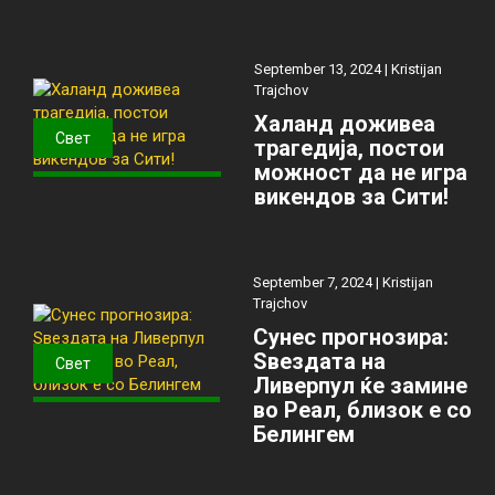
September 13, 2024 |
Kristijan
Trajchov
Халанд доживеа
Свет
трагедија, постои
можност да не игра
викендов за Сити!
September 7, 2024 |
Kristijan
Trajchov
Сунес прогнозира:
Ѕвездата на
Свет
Ливерпул ќе замине
во Реал, близок е со
Белингем