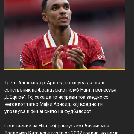
Трент Александер-Арнолд посакува да стане 
сопственик на францускиот клуб Нант, пренесува 
„L'Equipe“. Тој сака да го направи тоа заедно со 
неговиот татко Мајкл Арнолд, кој воедно ги 
управува и финансиите на фудбалерот.

Сопственик на Нант е францускиот бизнисмен 
Валдемар Кита кој е газда од 2007 година, но нема 