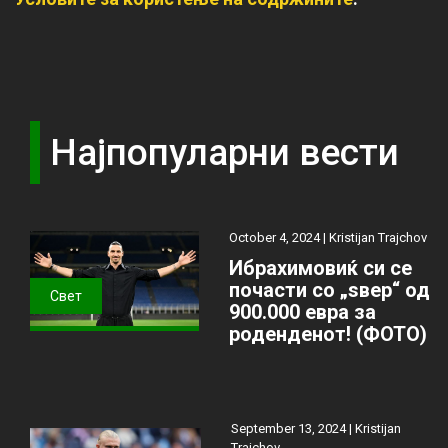
Најпопуларни вести
October 4, 2024 |
Kristijan Trajchov
Ибрахимовиќ си се
почасти со „ѕвер“ од
Свет
900.000 евра за
роденденот! (ФОТО)
September 13, 2024 |
Kristijan
Trajchov