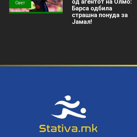
од агентот на Олмо:
Свет
Барса одбила
страшна понуда за
Јамал!