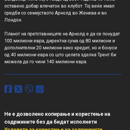
оставено добар впечаток во клубот. Тој веќе имал 
средби со семејството Арнолд во Женева и во 
Лондон.

Планот на претставниците на Арнолд е да се понудат 
100 милиони евра, директна сума од 80 милиони и 
дополнителни 20 милиони како кредит, но и бонуси 
од 40 милиони евра со што целата зделка Трент би 
можела да го чини 140 милиони евра.
Не е дозволено копирање и користење на
содржините без да бидат исполнети
Условите за користење на содржините
.