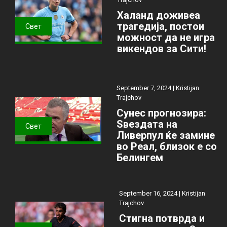
Халанд доживеа
трагедија, постои
Свет
можност да не игра
викендов за Сити!
September 7, 2024 |
Kristijan
Trajchov
Сунес прогнозира:
Ѕвездата на
Свет
Ливерпул ќе замине
во Реал, близок е со
Белингем
September 16, 2024 |
Kristijan
Trajchov
Стигна потврда и