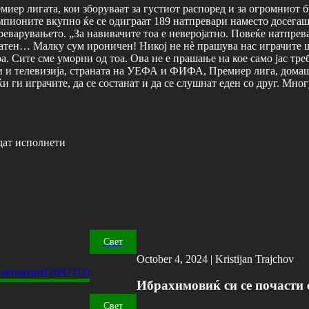
иер лигата, кои зборуваат за густиот распоред и за огромниот б
мпионите вкупно ќе се одиграат 189 натпревари наместо досегаш
еварувањето. „За навивачите тоа е неверојатно. Повеќе натпрева
зафатен… Малку сум ироничен! Никој не нѐ прашува нас играчите
а. Сите сме уморни од тоа. Ова не е прашање на кое само јас тре
и и телевизија, страната на УЕФА и ФИФА, Премиер лига, домаш
и ги играчите, да се состанат и да се слушнат еден со друг. Мног
дат исполнети
Свет
October 4, 2024 |
Kristijan Trajchov
Ибрахимовиќ си се почасти с
Свет