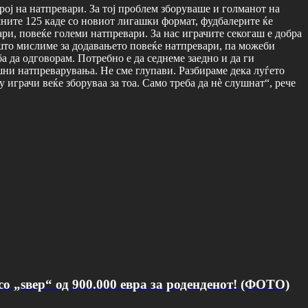
рој на натпревари. За тој проблем зборуваше и голманот на
ните 125 каде со новиот лигашки формат, фудбалерите ќе
ри, повеќе големи натпревари. За нас играчите секогаш е добра
 што мислиме за додавањето повеќе натпревари, па можеби
ба да одговорам. Потребно е да седнеме заедно и да ги
ни натпреварувања. Не сме глупави. Разбираме дека луѓето
у играчи веќе зборуваа за тоа. Само треба да нè слушнат“, рече
о „ѕвер“ од 900.000 евра за роденденот! (ФОТО)