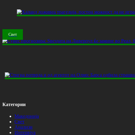
Свет
Категории
Македонија
Свет
Анализи
Интервјуа