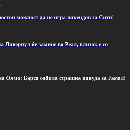
v
постои можност да не игра викендов за Сити!
а Ливерпул ќе замине во Реал, близок е со
 на Олмо: Барса одбила страшна понуда за Јамал!