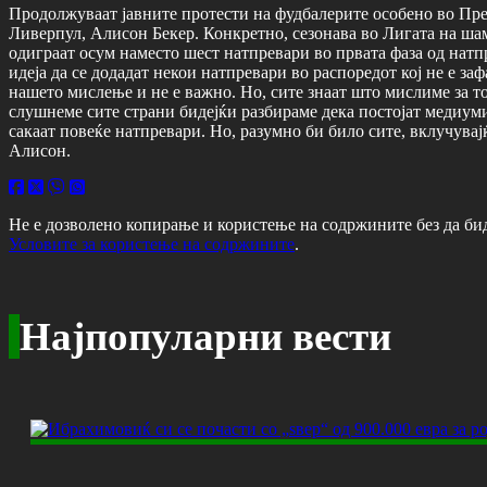
Продолжуваат јавните протести на фудбалерите особено во Прем
Ливерпул, Алисон Бекер. Конкретно, сезонава во Лигата на ша
одиграат осум наместо шест натпревари во првата фаза од натпр
идеја да се додадат некои натпревари во распоредот кој не е 
нашето мислење и не е важно. Но, сите знаат што мислиме за то
слушнеме сите страни бидејќи разбираме дека постојат медиум
сакаат повеќе натпревари. Но, разумно би било сите, вклучувајќ
Алисон.
Не е дозволено копирање и користење на содржините без да би
Условите за користење на содржините
.
Најпопуларни вести