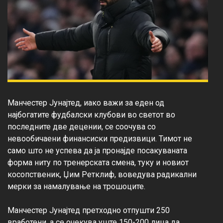
Манчестер Јунајтед, иако важи за еден од 
најбогатите фудбалски клубови во светот во 
последните две децении, се соочува со 
невообичаени финансиски предизвици. Тимот не 
само што не успева да ја пронајде посакуваната 
форма ниту по тренерската смена, туку и новиот 
косопственик, Џим Ретклиф, воведува радикални 
мерки за намалување на трошоците.

Манчестер Јунајтед претходно отпушти 250 
вработени, а се очекува уште 150-200 лица да 