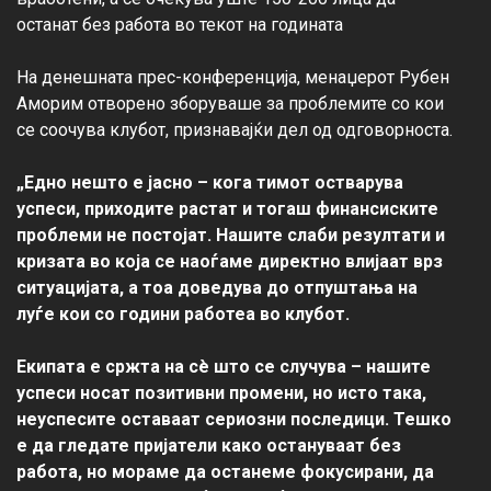
останат без работа во текот на годината

На денешната прес-конференција, менаџерот Рубен 
Аморим отворено зборуваше за проблемите со кои 
се соочува клубот, признавајќи дел од одговорноста.

„Едно нешто е јасно – кога тимот остварува 
успеси, приходите растат и тогаш финансиските 
проблеми не постојат. Нашите слаби резултати и 
кризата во која се наоѓаме директно влијаат врз 
ситуацијата, а тоа доведува до отпуштања на 
луѓе кои со години работеа во клубот. 
Екипата е сржта на сè што се случува – нашите 
успеси носат позитивни промени, но исто така, 
неуспесите оставаат сериозни последици. Тешко 
е да гледате пријатели како остануваат без 
работа, но мораме да останеме фокусирани, да 