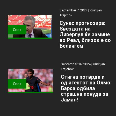
September 7, 2024 |
Kristijan
Trajchov
Сунес прогнозира:
Ѕвездата на
Свет
Ливерпул ќе замине
во Реал, близок е со
Белингем
September 16, 2024 |
Kristijan
Trajchov
Стигна потврда и
од агентот на Олмо:
Свет
Барса одбила
страшна понуда за
Јамал!