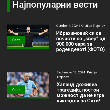
Најпопуларни вести
October 4, 2024 |
Kristijan Trajchov
Ибрахимовиќ си се
почасти со „ѕвер“ од
Свет
900.000 евра за
роденденот! (ФОТО)
September 13, 2024 |
Kristijan
Trajchov
Халанд доживеа
трагедија, постои
Свет
можност да не игра
викендов за Сити!