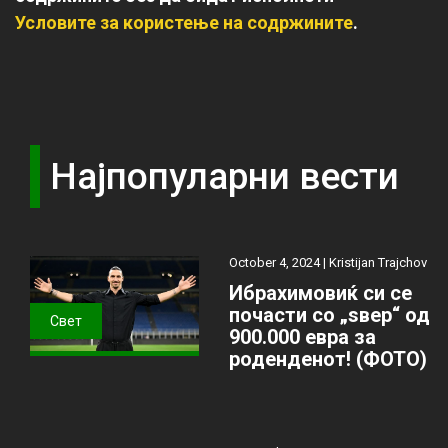
Условите за користење на содржините
.
Најпопуларни вести
October 4, 2024 |
Kristijan Trajchov
Ибрахимовиќ си се
почасти со „ѕвер“ од
Свет
900.000 евра за
роденденот! (ФОТО)