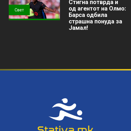
Стигна потврда и
од агентот на Олмо:
Свет
Барса одбила
страшна понуда за
Јамал!