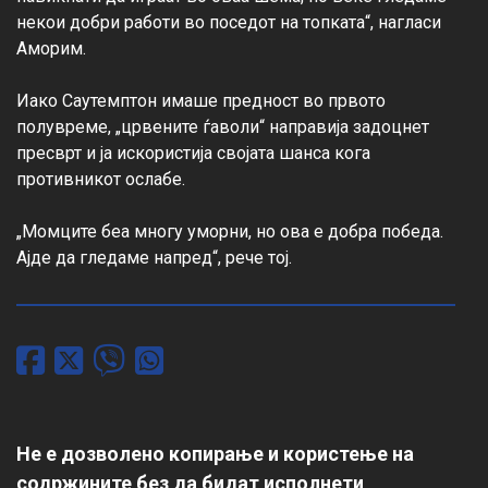
некои добри работи во поседот на топката“, нагласи 
Аморим.

Иако Саутемптон имаше предност во првото 
полувреме, „црвените ѓаволи“ направија задоцнет 
пресврт и ја искористија својата шанса кога 
противникот ослабе.

„Момците беа многу уморни, но ова е добра победа. 
Ајде да гледаме напред“, рече тој.
Не е дозволено копирање и користење на
содржините без да бидат исполнети