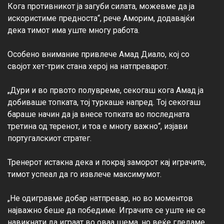
Кога противникот ја загуби силата, можевме да ја 
искористиме предноста“, рече Аморим, додавајќи 
дека тимот има уште многу работа.

Особено внимание привлече Амад Диало, кој со 
својот хет-трик стана херој на натпреварот.

„Дури и во првото полувреме, секогаш кога Амад ја 
добиваше топката, тој туркаше напред. Тој секогаш 
бараше начин да ја внесе топката во последната 
третина од теренот, и тоа е многу важно“, изјави 
португалскиот стратег.

Тренерот истакна дека и покрај заморот кај играчите, 
тимот успеал да го извлече максимумот.

„Не одигравме добар натпревар, но во моментов 
најважно беше да победиме. Играчите се уште не се 
навикнати да играат во оваа шема, но веќе гледаме 