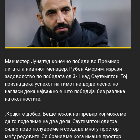
Манчестер Јунајтед конечно победи во Премиер 
лигата, а нивниот менаџер, Рубен Аморим, изрази 
задоволство по победата од 3-1 над Саутемптон. Тој 
призна дека успехот на тимот не дојде лесно, но 
нагласи дека најважно е што победија, без разлика 
на околностите.

„Крајот е добар. Беше тежок натпревар кој можеме 
да го поделиме на два дела. Саутемптон одигра 
силно прво полувреме и создаде многу простор 
меѓу редовите. Се браневме кога имаше простор. 