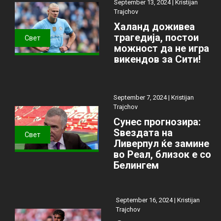
September 13, 2024 |
Kristijan
Trajchov
Халанд доживеа
трагедија, постои
Свет
можност да не игра
викендов за Сити!
September 7, 2024 |
Kristijan
Trajchov
Сунес прогнозира:
Ѕвездата на
Свет
Ливерпул ќе замине
во Реал, близок е со
Белингем
September 16, 2024 |
Kristijan
Trajchov