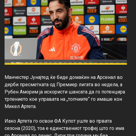
Манчестер Јунајтед ќе биде домаќин на Арсенал во 
дерби пресметката од Премиер лигата во недела, а 
Рубен Аморим ја искористи шансата да го потенцира 
трпението кое управата на „топчиите“ го имаше кон 
Микел Артета.

Иако Артета го освои ФА Купот уште во првата 
сезона (2020), тоа е единствениот трофеј што го има 
со Арсенал до денес. Дури три години му беа 