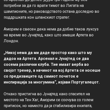
потребни за да го врати тимот во Лигата на 
шампионите, но раководството остана доследно во 
поддршката кон шпанскиот стратег.

Аморим е свесен дека нема да добие таков луксуз 
на време во Јунајтед, како што имаше Артета во 
Лондон.

„Никој нема да ми даде простор како што му 
дадоа на Артета. Арсенал и Јунајтед се два 
сосема различни клуба. Тие имаат верба во 
својот тренер, а начинот на кој Артета се носеше 
со предизвиците од самиот почеток е 
инспирација за многумина“, изјави Португалецот.
Откако пристигна во Јунајтед како спасител на 
местото на Тен Хаг, Аморим се соочува со голем 
притисок, но наместо да ја стабилизира екипата, 