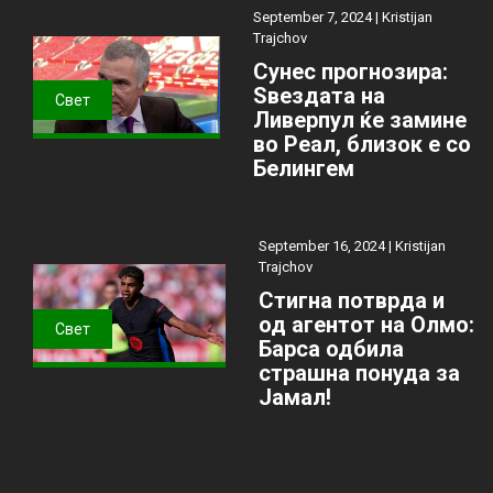
September 7, 2024 |
Kristijan
Trajchov
Сунес прогнозира:
Ѕвездата на
Свет
Ливерпул ќе замине
во Реал, близок е со
Белингем
September 16, 2024 |
Kristijan
Trajchov
Стигна потврда и
од агентот на Олмо:
Свет
Барса одбила
страшна понуда за
Јамал!