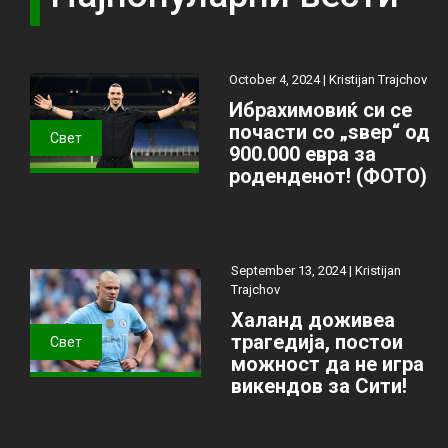
October 4, 2024 |
Kristijan Trajchov
Ибрахимовиќ си се
почасти со „ѕвер“ од
Свет
900.000 евра за
роденденот! (ФОТО)
September 13, 2024 |
Kristijan
Trajchov
Халанд доживеа
трагедија, постои
Свет
можност да не игра
викендов за Сити!