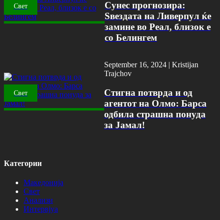
Сунес прогнозира:
Свет
Ѕвездата на Ливерпул ќе
замине во Реал, близок е
со Белингем
September 16, 2024 |
Kristijan
Trajchov
Стигна потврда и од
Свет
агентот на Олмо: Барса
одбила страшна понуда
за Јамал!
Категории
Македонија
Свет
Анализи
Интервјуа