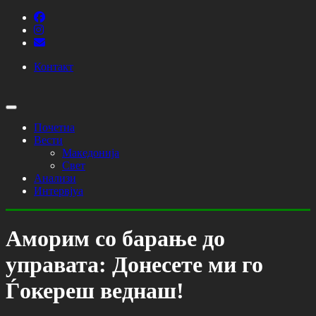
Контакт
Почетна
Вести
Македонија
Свет
Анализи
Интервјуа
Аморим со барање до
управата: Донесете ми го
Ѓокереш веднаш!