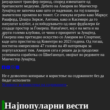
јануарскиот трансфер период, според извештаите од
британските медиуми. Дебито на Аморим во Манчестер
Јунајтед не започна како што се надеваше, па тој планира
значителни промени во тимот. Се очекува играчи како Маркус
Рашфорд, Џошуа Зиркзе, Антони, како и Касемиро да го
напуштат клубот, а ослободувањето од овие фудбалери ќе
создаде простор за Ѓокереш. Напаѓачот, кој е на мета и на
други големи клубови, се чини е приоритет за Јунајтед.
Ѓокереш има претходно искуство со Аморим во Спортинг,
каде што пристигна од Ковентри во 2023 година. Од тогаш,
постигна импресивни 47 голови на 49 натпревари за
португалскиот тим. Аморим сега е решен да ја продолжи
успешната соработка со Швеѓанецот, овојпат во редовите на
Манчестер Јунајтед.
Не е дозволено копирање и користење на содржините без да
бидат исполнети
Условите за користење на содржините
.
Најпопуларни вести