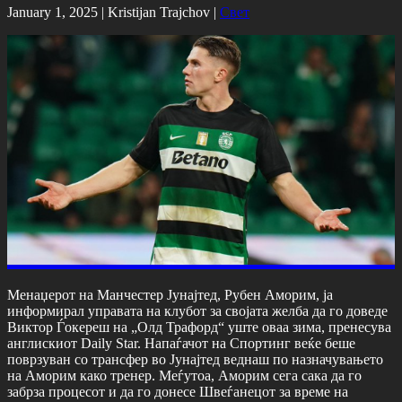
January 1, 2025 |
Kristijan Trajchov
|
Свет
Менаџерот на Манчестер Јунајтед, Рубен Аморим, ја
информирал управата на клубот за својата желба да го доведе
Виктор Ѓокереш на „Олд Трафорд“ уште оваа зима, пренесува
англискиот Daily Star. Напаѓачот на Спортинг веќе беше
поврзуван со трансфер во Јунајтед веднаш по назначувањето
на Аморим како тренер. Меѓутоа, Аморим сега сака да го
забрза процесот и да го донесе Швеѓанецот за време на