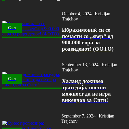
October 4, 2024 |
Kristijan
Trajchov
Свет
Ибрахимовиќ си се
почасти со „ѕвер“ од
900.000 евра за
роденденот! (ФОТО)
September 13, 2024 |
Kristijan
Trajchov
Свет
Халанд доживеа
трагедија, постои
можност да не игра
викендов за Сити!
September 7, 2024 |
Kristijan
Trajchov