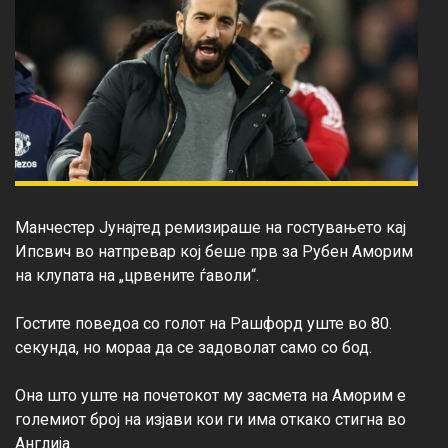
Манчестер Јунајтед ремизираше на гостувањето кај 
Ипсвич во натпревар кој беше прв за Рубен Аморим 
на клупата на „црвените ѓаволи“.

Гостите поведоа со голот на Рашфорд уште во 80. 
секунда, но мораа да се задоволат само со бод.

Она што уште на почетокот му засмета на Аморим е 
големиот број на изјави кои ги има откако стигна во 
Англија.
