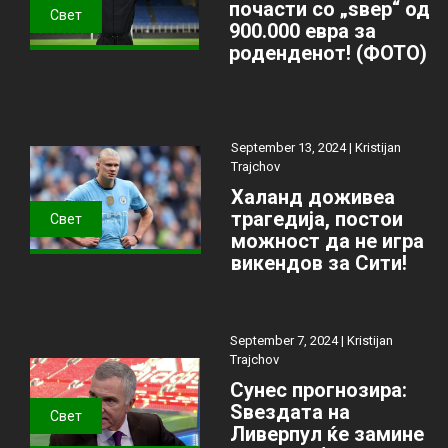
почасти со „ѕвер“ од
Свет
900.000 евра за
роденденот! (ФОТО)
September 13, 2024 |
Kristijan
Trajchov
Халанд доживеа
трагедија, постои
Свет
можност да не игра
викендов за Сити!
September 7, 2024 |
Kristijan
Trajchov
Сунес прогнозира:
Ѕвездата на
Свет
Ливерпул ќе замине