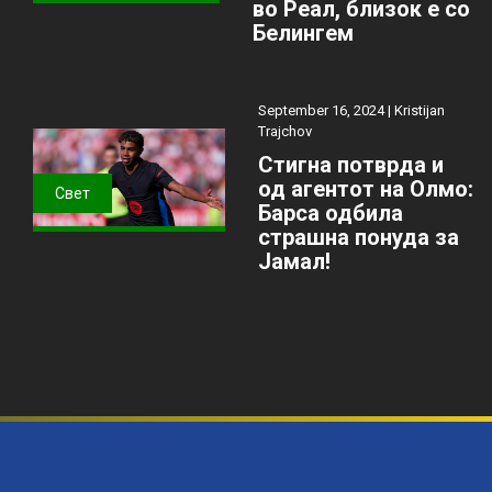
во Реал, близок е со
Белингем
September 16, 2024 |
Kristijan
Trajchov
Стигна потврда и
од агентот на Олмо:
Свет
Барса одбила
страшна понуда за
Јамал!