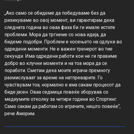
„Ако само се обидеме да победуваме без да 
ризикуваме во овој момент, ви гарантирам дека 
следната година во оваа фаза би ги имале истите 
проблеми. Мора да тргнеме со нова идеја, да 
бидеме подобри. Проблем е носењето на одлуки во 
одредени моменти. Не е важен тренерот во тие 
секунди. Има одредени работи кои не ги правиме 
добро во клучни моменти и на тоа мора да се 
поработи. Сметам дека моите играчи премногу 
размислуваат за време на натпреварите. Го 
чувствувам тоа, нормално е ама сакам процесот да 
биде јасен. Оваа седмица повеќе зборував со 
медиумите отколку за четири години во Спортинг. 
Само сакам да работам со играчите, ништо повеќе“, 
рече Аморим.