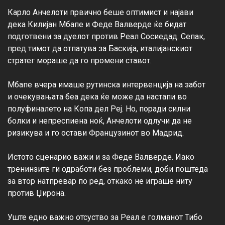
Карло Анчелоти првично беше оптимист и најави 
дека Килијан Мбапе и Феде Валверде ќе бидат 
подготвени за дуелот против Реал Сосиедад. Сепак, 
пред тимот да отпатува за Баскија, италијанскиот 
стратег мораше да го промени ставот.

Мбапе вчера имаше рутинска интервенција на забот 
и очекувањата беа дека ќе може да настапи во 
полуфиналето на Копа дел Реј. Но, поради силни 
болки и непреспиена ноќ, Анчелоти одлучи да не 
ризикува и го остави Французинот во Мадрид.

Истото сценарио важи и за Феде Валверде. Иако 
тренинзите ги одработи без проблеми, доби поштеда 
за втор натпревар по ред, откако не играше ниту 
против Џирона.

Уште едно важно отсуство за Реал е голманот Тибо 