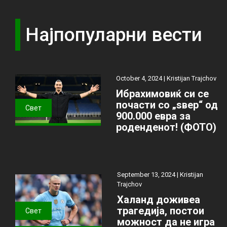
Најпопуларни вести
October 4, 2024 |
Kristijan Trajchov
Ибрахимовиќ си се
почасти со „ѕвер“ од
Свет
900.000 евра за
роденденот! (ФОТО)
September 13, 2024 |
Kristijan
Trajchov
Халанд доживеа
трагедија, постои
Свет
можност да не игра