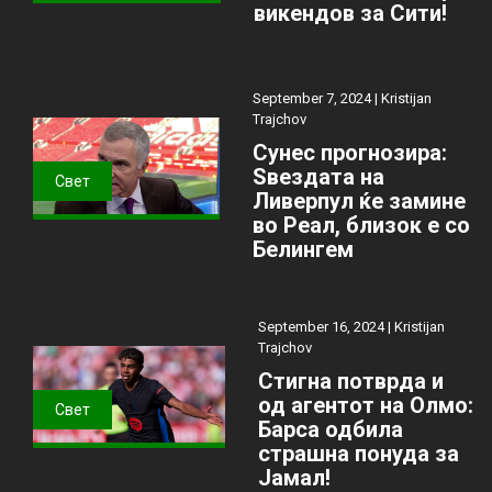
викендов за Сити!
September 7, 2024 |
Kristijan
Trajchov
Сунес прогнозира:
Ѕвездата на
Свет
Ливерпул ќе замине
во Реал, близок е со
Белингем
September 16, 2024 |
Kristijan
Trajchov
Стигна потврда и
од агентот на Олмо:
Свет
Барса одбила
страшна понуда за
Јамал!