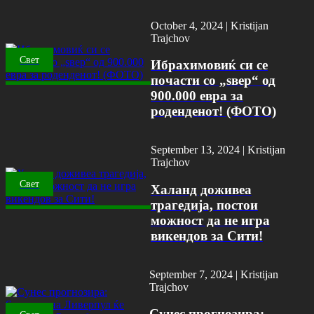
October 4, 2024 |
Kristijan
Trajchov
Свет
Ибрахимовиќ си се
почасти со „ѕвер“ од
900.000 евра за
роденденот! (ФОТО)
September 13, 2024 |
Kristijan
Trajchov
Свет
Халанд доживеа
трагедија, постои
можност да не игра
викендов за Сити!
September 7, 2024 |
Kristijan
Trajchov
Сунес прогнозира: