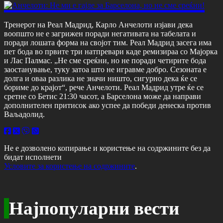
Тренерот на Реал Мадрид, Карло Анчелоти изјави дека
воопшто не е загрижен поради негативата на табелата и
поради лошата форма на својот тим. Реал Мадрид засега има
пет бода во првите три натпревари каде ремизираа со Мајорка
и Лас Палмас. „Не сме среќни, но не поради четирите бода
заостанување, туку затоа што не игравме добро. Сезоната е
долга и оваа разлика не значи ништо, сигурно дека ќе се
бориме до крајот“, рече Анчелоти. Реал Мадрид утре ќе се
сретне со Бетис 21:30 часот, а Барселона може да направи
дополнителен притисок ако успее да победи денеска против
Ваљадолид.
Не е дозволено копирање и користење на содржините без да
бидат исполнети
Условите за користење на содржините
.
Најпопуларни вести