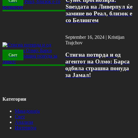
Свет
Ѕвездата на Ливерпул ќе
замине во Реал, близок е
со Белингем
September 16, 2024 |
Kristijan
Trajchov
Стигна потврда и од
Свет
агентот на Олмо: Барса
одбила страшна понуда
за Јамал!
Категории
Македонија
Свет
Анализи
Интервјуа