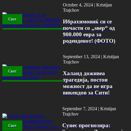
October 4, 2024 |
Kristijan
Trajchov
Свет
Ибрахимовиќ си се
почасти со „ѕвер“ од
900.000 евра за
роденденот! (ФОТО)
September 13, 2024 |
Kristijan
Trajchov
Свет
Халанд доживеа
трагедија, постои
можност да не игра
викендов за Сити!
September 7, 2024 |
Kristijan
Trajchov
Сунес прогнозира:
Свет