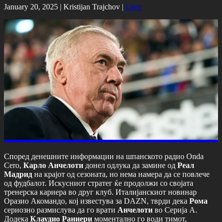
January 20, 2025 |
Kristijan Trajchov
|
Свет
Според денешните информации на шпанското радио Onda
Cero,
Карло Анчелоти
донел одлука да замине од
Реал
Мадрид
на крајот од сезоната, но нема намера да се повлече
од фудбалот. Искусниот стратег ќе продолжи со својата
тренерска кариера во друг клуб. Италијанскиот новинар
Оразио Акомандо, кој известува за DAZN, тврди дека
Рома
сериозно размислува да го врати
Анчелоти
во Серија А.
Додека
Клаудио Раниери
моментално го води тимот,