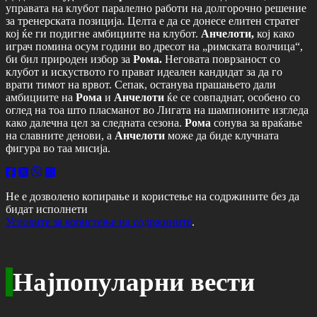
управата на клубот паралелно работи на долгорочно решение
за тренерската позиција. Целта е да се донесе елитен стратег
кој ќе ги подигне амбициите на клубот.
Анчелоти,
кој како
играч помина осум години во дресот на „римската волчица“,
би бил природен избор за
Рома.
Неговата поврзаност со
клубот и искуството го прават идеален кандидат за да го
врати тимот на врвот. Сепак, останува прашањето дали
амбициите на
Рома
и
Анчелоти
ќе се совпаднат, особено со
оглед на тоа што пласманот во Лигата на шампионите изгледа
како далечна цел за следната сезона.
Рома
сонува за враќање
на славните денови, а
Анчелоти
може да биде клучната
фигура во таа мисија.
Не е дозволено копирање и користење на содржините без да
бидат исполнети
Условите за користење на содржините
.
Најпопуларни вести