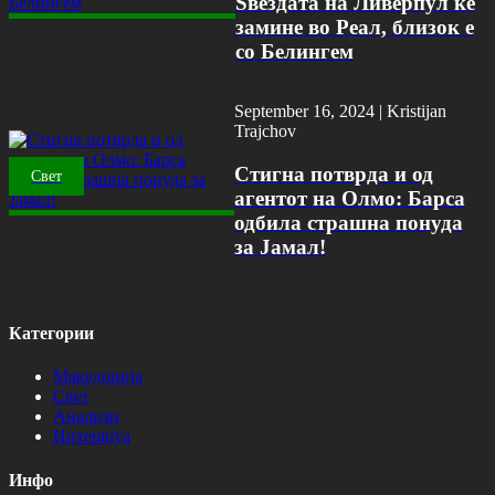
Ѕвездата на Ливерпул ќе
замине во Реал, близок е
со Белингем
September 16, 2024 |
Kristijan
Trajchov
Стигна потврда и од
Свет
агентот на Олмо: Барса
одбила страшна понуда
за Јамал!
Категории
Македонија
Свет
Анализи
Интервјуа
Инфо