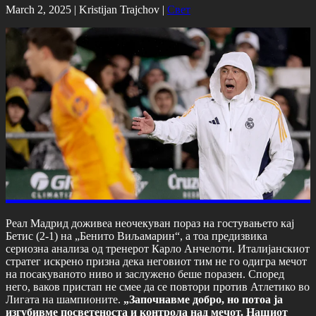
March 2, 2025 |
Kristijan Trajchov
|
Свет
Реал Мадрид доживеа неочекуван пораз на гостувањето кај
Бетис (2-1) на „Бенито Виљамарин“, а тоа предизвика
сериозна анализа од тренерот Карло Анчелоти. Италијанскиот
стратег искрено призна дека неговиот тим не го одигра мечот
на посакуваното ниво и заслужено беше поразен. Според
него, ваков пристап не смее да се повтори против Атлетико во
Лигата на шампионите.
„Започнавме добро, но потоа ја
изгубивме посветеноста и контрола над мечот. Нашиот