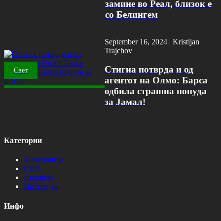
замине во Реал, близок е
со Белингем
September 16, 2024 |
Kristijan
Trajchov
Стигна потврда и од
Свет
агентот на Олмо: Барса
одбила страшна понуда
за Јамал!
Категории
Македонија
Свет
Анализи
Интервјуа
Инфо