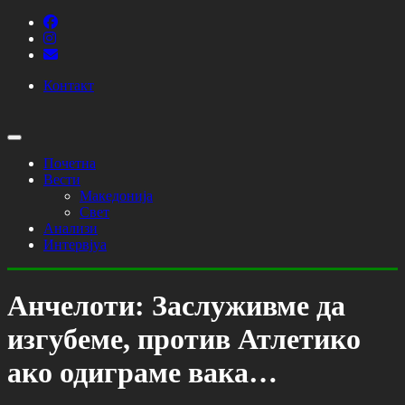
Контакт
Почетна
Вести
Македонија
Свет
Анализи
Интервјуа
Анчелоти: Заслуживме да
изгубеме, против Атлетико
ако одиграме вака…