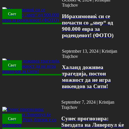
Trajchov
Свет
Ибрахимовиќ си се
почасти со „ѕвер“ од
900.000 евра за
роденденот! (ФОТО)
September 13, 2024 |
Kristijan
Trajchov
Свет
Халанд доживеа
трагедија, постои
можност да не игра
викендов за Сити!
September 7, 2024 |
Kristijan
Trajchov
Сунес прогнозира:
Свет
Ѕвездата на Ливерпул ќе