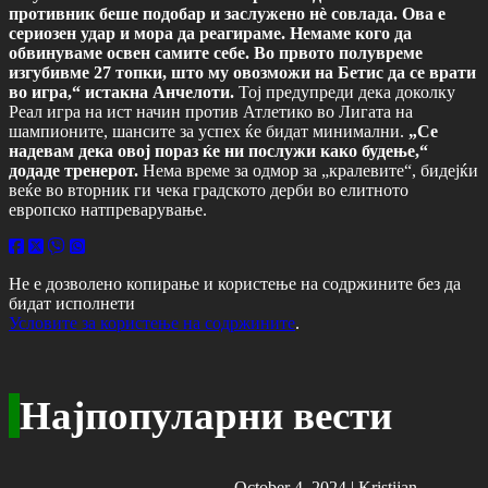
противник беше подобар и заслужено нè совлада. Ова е
сериозен удар и мора да реагираме. Немаме кого да
обвинуваме освен самите себе. Во првото полувреме
изгубивме 27 топки, што му овозможи на Бетис да се врати
во игра,“ истакна Анчелоти.
Тој предупреди дека доколку
Реал игра на ист начин против Атлетико во Лигата на
шампионите, шансите за успех ќе бидат минимални.
„Се
надевам дека овој пораз ќе ни послужи како будење,“
додаде тренерот.
Нема време за одмор за „кралевите“, бидејќи
веќе во вторник ги чека градското дерби во елитното
европско натпреварување.
Не е дозволено копирање и користење на содржините без да
бидат исполнети
Условите за користење на содржините
.
Најпопуларни вести
October 4, 2024 |
Kristijan