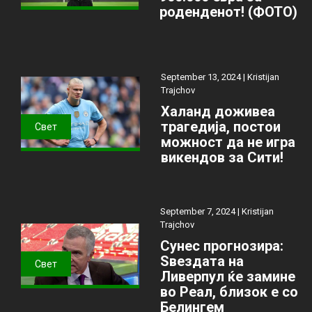
роденденот! (ФОТО)
September 13, 2024 |
Kristijan
Trajchov
Халанд доживеа
трагедија, постои
Свет
можност да не игра
викендов за Сити!
September 7, 2024 |
Kristijan
Trajchov
Сунес прогнозира:
Ѕвездата на
Свет
Ливерпул ќе замине
во Реал, близок е со
Белингем