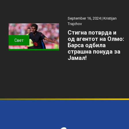
September 16, 2024 |
Kristijan
Trajchov
Стигна потврда и
од агентот на Олмо:
Свет
Барса одбила
страшна понуда за
Јамал!