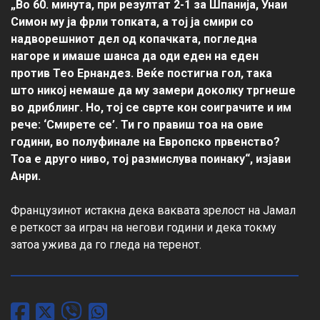
„Во 60. минута, при резултат 2-1 за Шпанија, Унаи 
Симон му ја фрли топката, а тој ја смири со 
надворешниот дел од копачката, погледна 
нагоре и имаше шанса да оди еден на еден 
против Тео Ернандез. Веќе постигна гол, така 
што никој немаше да му замери доколку тргнеше 
во дриблинг. Но, тој се сврте кон соиграчите и им 
рече: ‘Смирете се’. Ти го правиш тоа на овие 
години, во полуфинале на Европско првенство? 
Тоа е друго ниво, тој размислува поинаку“, изјави 
Анри.
Французинот истакна дека ваквата зрелост на Јамал 
е реткост за играч на негови години и дека токму 
затоа ужива да го гледа на теренот.