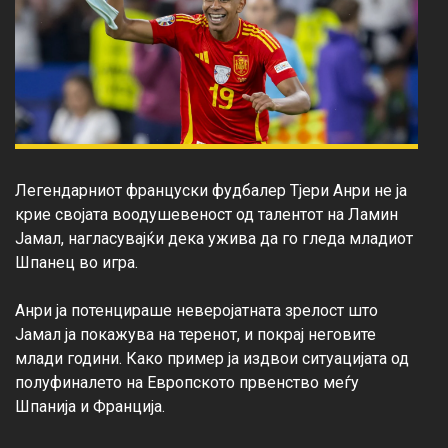
Легендарниот француски фудбалер Тјери Анри не ја 
крие својата воодушевеност од талентот на Ламин 
Јамал, нагласувајќи дека ужива да го гледа младиот 
Шпанец во игра.

Анри ја потенцираше неверојатната зрелост што 
Јамал ја покажува на теренот, и покрај неговите 
млади години. Како пример ја издвои ситуацијата од 
полуфиналето на Европското првенство меѓу 
Шпанија и Франција.
