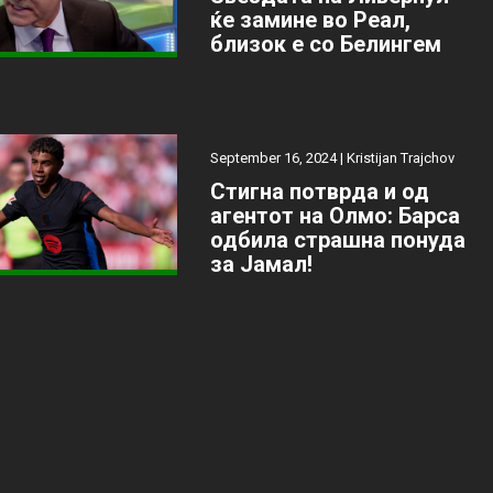
ќе замине во Реал,
близок е со Белингем
September 16, 2024 |
Kristijan Trajchov
Стигна потврда и од
агентот на Олмо: Барса
одбила страшна понуда
за Јамал!