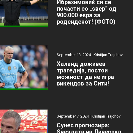
Ибрахимовиќ си се
почасти со „ѕвер“ од
900.000 евра за
роденденот! (ФОТО)
September 13, 2024 |
Kristijan Trajchov
Халанд доживеа
трагедија, постои
можност да не игра
викендов за Сити!
September 7, 2024 |
Kristijan Trajchov
Сунес прогнозира:
Ѕвездата на Ливерпул