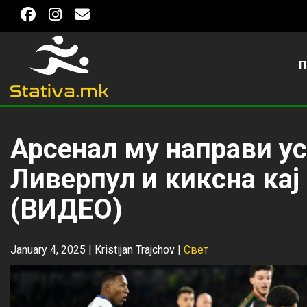
П
Арсенал му направи ус
Ливерпул и киксна кај
(ВИДЕО)
January 4, 2025 |
Kristijan Trajchov
|
Свет