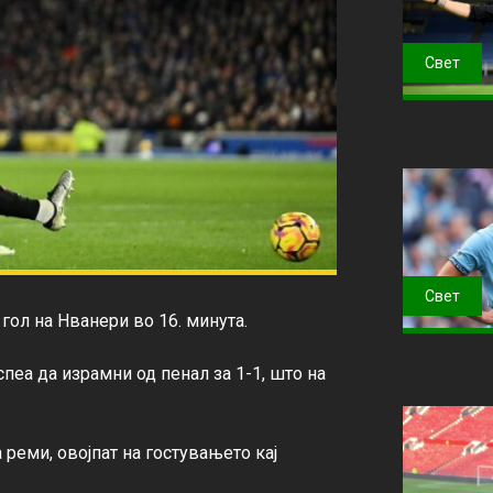
Свет
Свет
гол на Нванери во 16. минута.

пеа да израмни од пенал за 1-1, што на 
реми, овојпат на гостувањето кај 