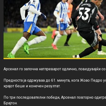
Арсенал го започна натпреварот одлично, поведувајќи со 
Предноста ја одржуваа до 61. минута, кога Жоао Педро ус
крајот беше и конечен резултат.

По три последователни победи, Арсенал повторно одигра 
Брајтон.
