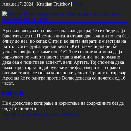
August 17, 2024 |
Kristijan Trajchov
|
Свет
Арсенал влегува во нова сезона каде до крај ќе се обиде да ја
брка титулата на Премиер лигата откако две години по ред беа
близу до неа, но сепак Сити и во двата наврати им застана на
патот. „Сите фудбалери ми велат „Ќе бидеме подобри, ќе
успееме овојпат, сакаме повеќе“. Тие се оние кои мора да ја
одржуваат во живот нашата главна амбиција, па нормално
дека ова е позитивен аспект“, вели Артета. Тој спомена дека
имаат простор за подобрување каде фудбалерите го прават
оптимист дека сезонава конечно ќе успеат. Првиот натпревар
Арсенал ќе го одигра против Волвс денеска со почеток од 16
часот.
Не е дозволено копирање и користење на содржините без да
бидат исполнети
Условите за користење на содржините
.