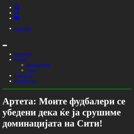
Контакт
Почетна
Вести
Македонија
Свет
Анализи
Интервјуа
Артета: Моите фудбалери се
убедени дека ќе ја срушиме
доминацијата на Сити!