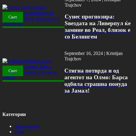
Trajchov
Сунес прогнозира:
Свет
Ѕвездата на Ливерпул ќе
замине во Реал, близок е
со Белингем
September 16, 2024 |
Kristijan
Trajchov
Стигна потврда и од
Свет
агентот на Олмо: Барса
одбила страшна понуда
за Јамал!
Категории
Македонија
Свет