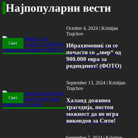
Најпопуларни вести
October 4, 2024 |
Kristijan
Trajchov
Свет
Ибрахимовиќ си се
почасти со „ѕвер“ од
900.000 евра за
роденденот! (ФОТО)
September 13, 2024 |
Kristijan
Trajchov
Свет
Халанд доживеа
трагедија, постои
можност да не игра
викендов за Сити!
September 7, 2024 |
Kristijan