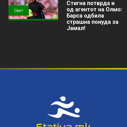
Стигна потврда и
од агентот на Олмо:
Свет
Барса одбила
страшна понуда за
Јамал!