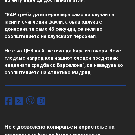
во ниту еден од достапните агли.
*ВАР треба да интервенира само во случаи на 
јасни и очигледни фаули, а оваа одлука е 
донесена за само 45 секунди, се вели во 
соопштението на клупскиот персонал.
Не е во ДНК на Атлетико да бара изговори. Веќе 
гледаме напред кон нашиот следен предизвик – 
неделната средба со Барселона“, се наведува во 
соопштението на Атлетико Мадрид.
Не е дозволено копирање и користење на
содржините без да бидат исполнети