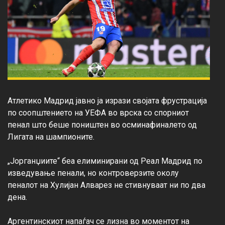
Атлетико Мадрид јавно ја изрази својата фрустрација 
по соопштението на УЕФА во врска со спорниот 
пенал што беше поништен во осминафиналето од 
Лигата на шампионите.

„Јорганџиите“ беа елиминирани од Реал Мадрид по 
изведување пенали, но контроверзите околу 
пеналот на Хулијан Алварез не стивнуваат ни по два 
дена.

Аргентинскиот напаѓач се лизна во моментот на 