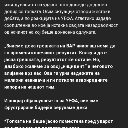
изведувањето на ударот, што доведе до двоен 
допир со топката. Оваа ситуација отвори жестоки 
дебати, а по реакцијата на УЕФА, Атлетико издаде 
соопштение во кое ја истакна својата незадоволност 
од начинот на кој беше донесена одлуката.

„Знаеме дека грешката на ВАР никогаш нема да 
го промени конечниот резултат. Колку и да е 
јасна грешката, резултатот ќе остане. Но, 
длабоко жалиме за овој „инцидент“ и неговото 
влијание врз нас. Ова ги урна надежите на 
милиони навивачи и ги поткопа извонредните 
напори на нашиот тим.
И покрај објаснувањето на УЕФА, ние сме 
фрустрирани бидејќи веруваме дека:
*Топката не беше јасно поместена пред ударот 