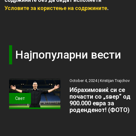
Условите за користење на содржините
.
Најпопуларни вести
October 4, 2024 |
Kristijan Trajchov
Ибрахимовиќ си се
почасти со „ѕвер“ од
Свет
900.000 евра за
роденденот! (ФОТО)