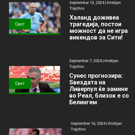
September 13, 2024 |
Kristijan
Trajchov
Халанд доживеа
трагедија, постои
Свет
можност да не игра
викендов за Сити!
September 7, 2024 |
Kristijan
Trajchov
Сунес прогнозира:
Ѕвездата на
Свет
Ливерпул ќе замине
во Реал, близок е со
Белингем
September 16, 2024 |
Kristijan
Trajchov