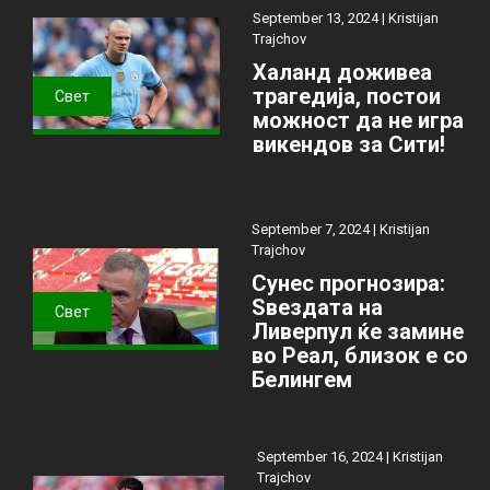
September 13, 2024 |
Kristijan
Trajchov
Халанд доживеа
трагедија, постои
Свет
можност да не игра
викендов за Сити!
September 7, 2024 |
Kristijan
Trajchov
Сунес прогнозира:
Ѕвездата на
Свет
Ливерпул ќе замине
во Реал, близок е со
Белингем
September 16, 2024 |
Kristijan
Trajchov