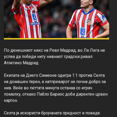
По денешниот кикс на Реал Мадрид, во Ла Лига не 
успеа да победи ниту нивниот градски ривал 
Атлетико Мадрид.

Екипата на Диего Симеоне одигра 1:1 против Селта 
на домашен терен, а натпреварот не почна добро за 
нив. Веќе во петтата минута останаа со играч 
помалку, откако Пабло Бариос доби директен црвен 
картон.

Селта ја искористи бројчаната предност и поведе 