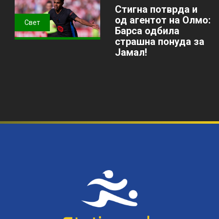
Стигна потврда и
од агентот на Олмо:
Свет
Барса одбила
страшна понуда за
Јамал!