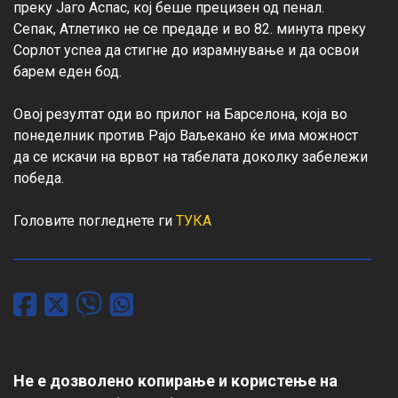
преку Јаго Аспас, кој беше прецизен од пенал. 
Сепак, Атлетико не се предаде и во 82. минута преку 
Сорлот успеа да стигне до израмнување и да освои 
барем еден бод.

Овој резултат оди во прилог на Барселона, која во 
понеделник против Рајо Ваљекано ќе има можност 
да се искачи на врвот на табелата доколку забележи 
победа.

Головите погледнете ги 
ТУКА
Не е дозволено копирање и користење на